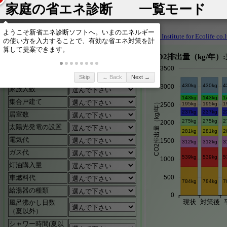
家庭の省エネ診断 一覧モード
2026/04/23
Hinodeya Institute for Ecolife co.l
CO2排出量（kg/年）
簡易入力
3500
都道府県
Skip
← Back
Next →
430kg
430kg
4
3000
家族人数
143kg
143kg
1
集合戸建て
CO2排出量（kg/年）
195kg
195kg
1
2500
237kg
237kg
2
居室数
275kg
275kg
2
2000
太陽光発電の設置
281kg
281kg
2
電気代
1500
312kg
312kg
3
ガス代
539kg
539kg
5
1000
灯油購入量
500
車燃料代
784kg
784kg
7
給湯器の種類
0
現状
対策後
風呂沸かし日数
（夏以外）
シャワー時間(夏以