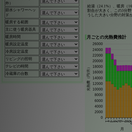
外）
給湯（24.1%）、暖房（16
節水シャワーヘッ
割合が大きく、この3分野
ド
うした大きい分野の対策
暖房する範囲
主に使う暖房器具
暖房時間
月ごとの光熱費推計
26000
暖房設定温度
24000
冷房設定温度
22000
リビングの照明
20000
テレビの時間
18000
光熱費（円/月）
16000
冷蔵庫の台数
14000
12000
10000
8000
6000
4000
2000
0
1
2
3
4
5
6
7
8
9
1
月