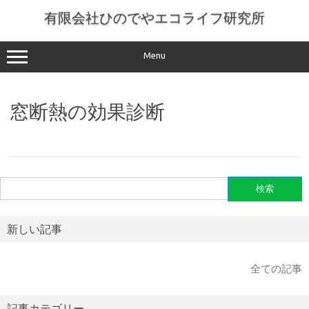
コ
ン
有限会社ひのでやエコライフ研究所
テ
ン
ツ
へ
Menu
ス
キ
ッ
プ
窓断熱の効果診断
検
索:
新しい記事
全ての記事
記事カテゴリー