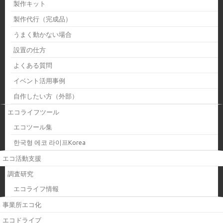
製作キット
製作代行（完成品）
うまく動かない場合
設置の仕方
よくある質問
イベント活用事例
自作したい方（外部）
エコライフツール
エコツール集
한국형 에코 라이프Korea
エコ活動支援
調査研究
エコライフ情報
事業所エコ化
エコドライブ