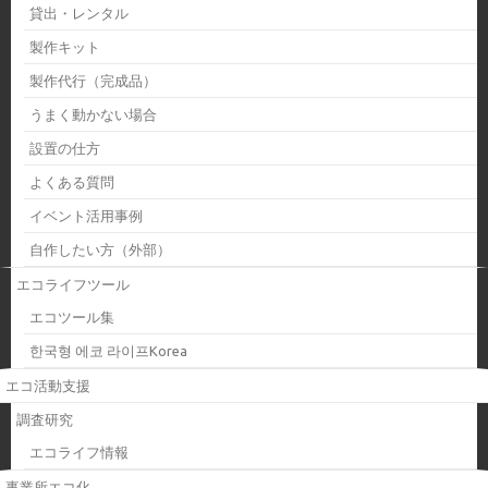
貸出・レンタル
製作キット
製作代行（完成品）
うまく動かない場合
設置の仕方
よくある質問
イベント活用事例
自作したい方（外部）
エコライフツール
エコツール集
한국형 에코 라이프Korea
エコ活動支援
調査研究
エコライフ情報
事業所エコ化