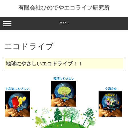
コ
ン
有限会社ひのでやエコライフ研究所
テ
ン
ツ
へ
Menu
ス
キ
ッ
プ
エコドライブ
地球にやさしいエコドライブ！！