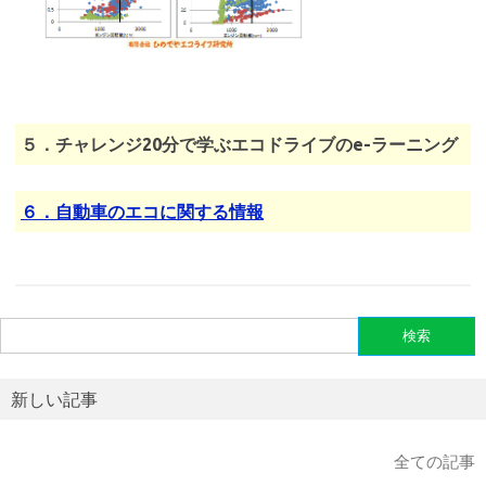
５．チャレンジ
20分で学ぶエコドライブのe-ラーニング
６．自動車のエコに関する情報
検
索:
新しい記事
全ての記事