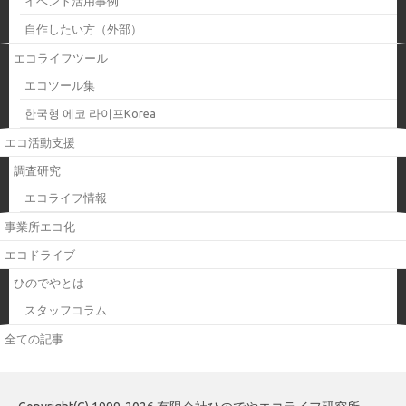
イベント活用事例
自作したい方（外部）
エコライフツール
エコツール集
한국형 에코 라이프Korea
エコ活動支援
調査研究
エコライフ情報
事業所エコ化
エコドライブ
ひのでやとは
スタッフコラム
全ての記事