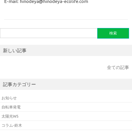
E-mail: hinodeya@hinodeya-ecolife.com
検
索:
新しい記事
全ての記事
記事カテゴリー
お知らせ
自転車発電
太陽光WS
コラム-鈴木