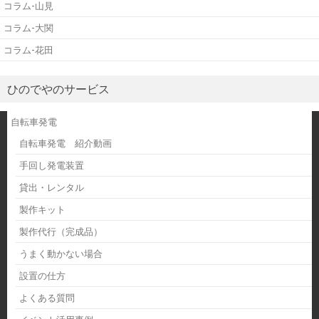
コラム-山見
コラム-大関
コラム-花田
ひのでやのサービス
自転車発電
自転車発電 紹介動画
手回し発電装置
貸出・レンタル
製作キット
製作代行（完成品）
うまく動かない場合
設置の仕方
よくある質問