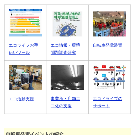
エコライフお手
エコ情報・環境
自転車発電装置
伝いツール
問題調査研究
事業所・店舗エ
エコドライブの
エコ活動支援
コ化の支援
サポート
自転車発電イベントの紹介