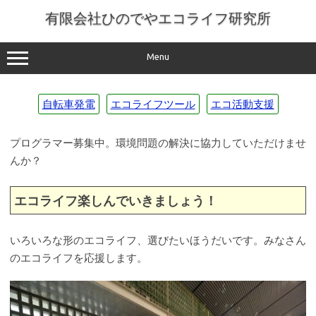
コ
ン
有限会社ひのでやエコライフ研究所
テ
ン
ツ
へ
Menu
ス
キ
ッ
プ
自転車発電
エコライフツール
エコ活動支援
プログラマー募集中。環境問題の解決に協力していただけませ
んか？
エコライフ楽しんでいきましょう！
いろいろな形のエコライフ、選びたいほうだいです。みなさん
のエコライフを応援します。