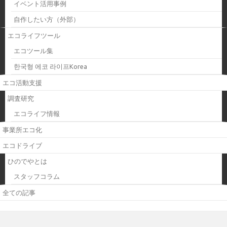
イベント活用事例
自作したい方（外部）
エコライフツール
エコツール集
한국형 에코 라이프Korea
エコ活動支援
調査研究
エコライフ情報
事業所エコ化
エコドライブ
ひのでやとは
スタッフコラム
全ての記事