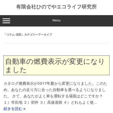
コ
ン
有限会社ひのでやエコライフ研究所
テ
ン
ツ
へ
Menu
ス
キ
ッ
「
コラム-花田
」カテゴリーアーカイブ
プ
自動車の燃費表示が変更になり
ました
カタログ燃費表示が2017年夏から変更になりました。このた
め、あなたの走り方に合った自動車を選べるようになりまし
た。 さて、あなたがよく車を運転する場面はどこですか？
１）市街地 ２）郊外 ３）高速道路 ４）どれもよく使…
続きを読む »