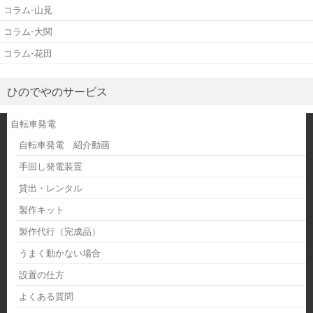
コラム-山見
コラム-大関
コラム-花田
ひのでやのサービス
自転車発電
自転車発電 紹介動画
手回し発電装置
貸出・レンタル
製作キット
製作代行（完成品）
うまく動かない場合
設置の仕方
よくある質問