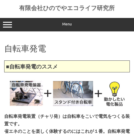
コ
ン
有限会社ひのでやエコライフ研究所
テ
ン
ツ
へ
Menu
ス
キ
ッ
プ
自転車発電
■自転車発電のススメ
自転車発電装置（チャリ発）は自転車をこいで電気をつくる装
置です。
省エネのことを楽しく体験するのにはこれが１番。自転車発電