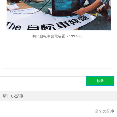
初代自転車発電装置（1997年）
検
索:
新しい記事
全ての記事