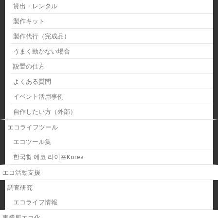
貸出・レンタル
製作キット
製作代行（完成品）
うまく動かない場合
設置の仕方
よくある質問
イベント活用事例
自作したい方（外部）
エコライフツール
エコツール集
한국형 에코 라이프Korea
エコ活動支援
調査研究
エコライフ情報
事業所エコ化