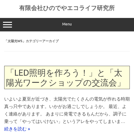
コ
ン
有限会社ひのでやエコライフ研究所
テ
ン
ツ
へ
Menu
ス
キ
ッ
「
太陽光WS
」カテゴリーアーカイブ
プ
「LED照明を作ろう！」と「太
陽光ワークショップの交流会」
いよいよ夏至が近づき、太陽光でたくさんの電気が作れる時期
真っ只中であります。いかがお過ごしでしょうか。 最近、よ
く連絡があります。 あまりに発電できるもんだから、調子に
乗って「やってはいけない」というアレをやってしまいま…
続きを読む »