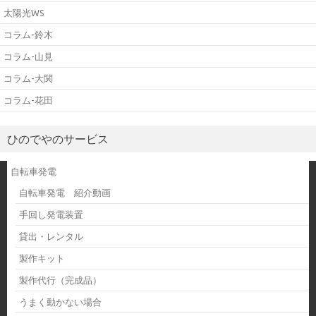
太陽光WS
コラム-鈴木
コラム-山見
コラム-大関
コラム-花田
ひのでやのサービス
自転車発電
自転車発電 紹介動画
手回し発電装置
貸出・レンタル
製作キット
製作代行（完成品）
うまく動かない場合