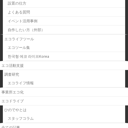
設置の仕方
よくある質問
イベント活用事例
自作したい方（外部）
エコライフツール
エコツール集
한국형 에코 라이프Korea
エコ活動支援
調査研究
エコライフ情報
事業所エコ化
エコドライブ
ひのでやとは
スタッフコラム
全ての記事