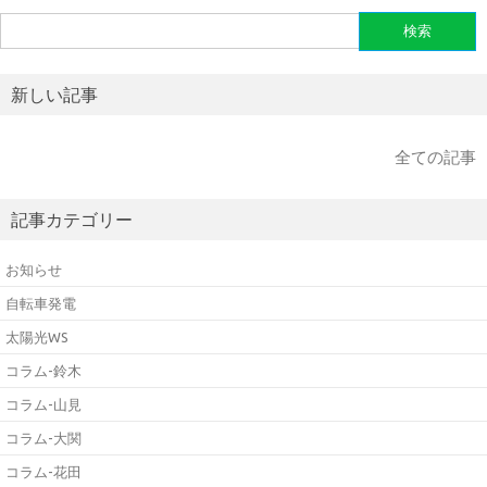
検
索:
新しい記事
全ての記事
記事カテゴリー
お知らせ
自転車発電
太陽光WS
コラム-鈴木
コラム-山見
コラム-大関
コラム-花田