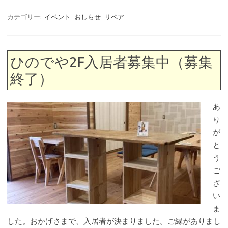
カテゴリー:
イベント
おしらせ
リペア
ひのでや2F入居者募集中（募集
終了）
あ
り
が
と
う
ご
ざ
い
ま
した。おかげさまで、入居者が決まりました。ご縁がありまし