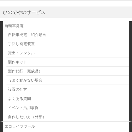
ひのでやのサービス
自転車発電
自転車発電 紹介動画
手回し発電装置
貸出・レンタル
製作キット
製作代行（完成品）
うまく動かない場合
設置の仕方
よくある質問
イベント活用事例
自作したい方（外部）
エコライフツール