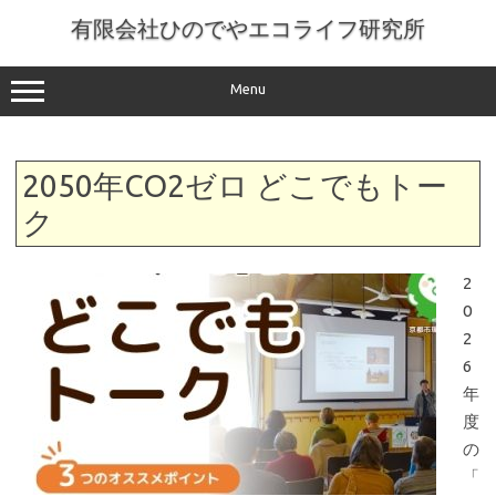
コ
ン
有限会社ひのでやエコライフ研究所
テ
ン
ツ
へ
Menu
ス
キ
ッ
プ
2050年CO2ゼロ どこでもトー
ク
2
0
2
6
年
度
の
「