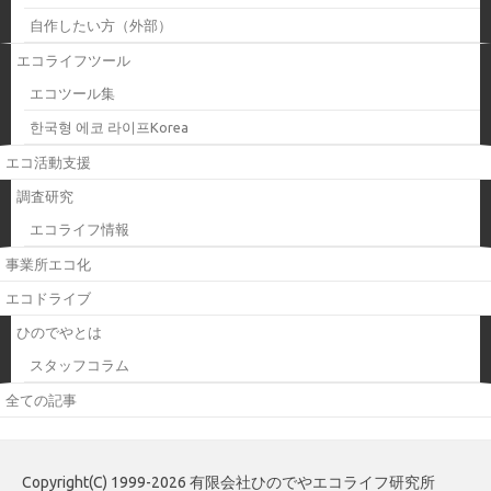
自作したい方（外部）
エコライフツール
エコツール集
한국형 에코 라이프Korea
エコ活動支援
調査研究
エコライフ情報
事業所エコ化
エコドライブ
ひのでやとは
スタッフコラム
全ての記事
Copyright(C) 1999-2026 有限会社ひのでやエコライフ研究所