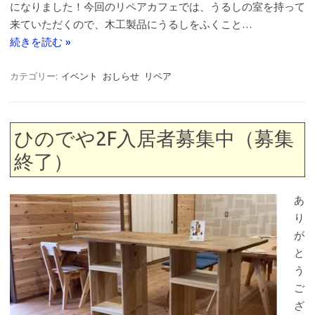
になりました！今回のリペアカフェでは、うるしの室を持って
来ていただくので、木工製品にうるしをふくこと…
続きを読む »
カテゴリー:
イベント
おしらせ
リペア
ひのでや2F入居者募集中（募集
終了）
あ
り
が
と
う
ご
ざ