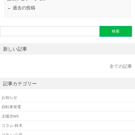
←
過去の投稿
検
索:
新しい記事
全ての記事
記事カテゴリー
お知らせ
自転車発電
太陽光WS
コラム-鈴木
コラム-山見