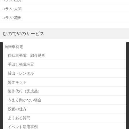
コラム-大関
コラム-花田
ひのでやのサービス
自転車発電
自転車発電 紹介動画
手回し発電装置
貸出・レンタル
製作キット
製作代行（完成品）
うまく動かない場合
設置の仕方
よくある質問
イベント活用事例