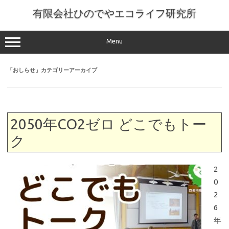
コ
ン
有限会社ひのでやエコライフ研究所
テ
ン
ツ
へ
Menu
ス
キ
ッ
「
おしらせ
」カテゴリーアーカイブ
プ
2050年CO2ゼロ どこでもトー
ク
2
0
2
6
年