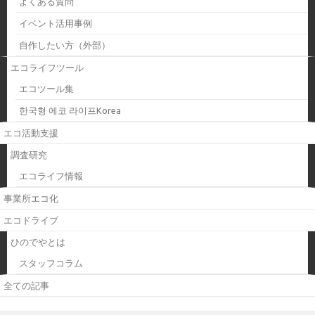
よくある質問
イベント活用事例
自作したい方（外部）
エコライフツール
エコツール集
한국형 에코 라이프Korea
エコ活動支援
調査研究
エコライフ情報
事業所エコ化
エコドライブ
ひのでやとは
スタッフコラム
全ての記事