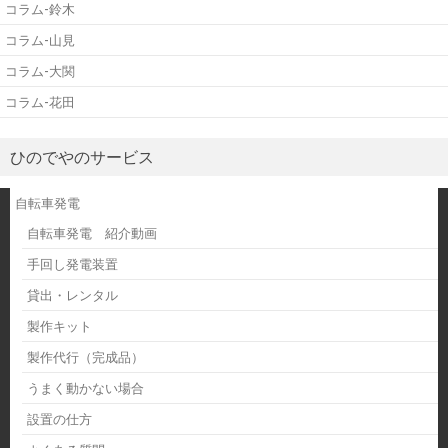
コラム-鈴木
コラム-山見
コラム-大関
コラム-花田
ひのでやのサービス
自転車発電
自転車発電 紹介動画
手回し発電装置
貸出・レンタル
製作キット
製作代行（完成品）
うまく動かない場合
設置の仕方