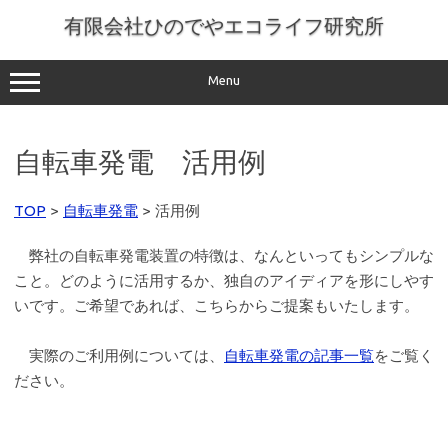
コ
ン
有限会社ひのでやエコライフ研究所
テ
ン
ツ
へ
Menu
ス
キ
ッ
プ
自転車発電 活用例
TOP
>
自転車発電
> 活用例
弊社の自転車発電装置の特徴は、なんといってもシンプルな
こと。どのように活用するか、独自のアイディアを形にしやす
いです。ご希望であれば、こちらからご提案もいたします。
実際のご利用例については、
自転車発電の記事一覧
をご覧く
ださい。