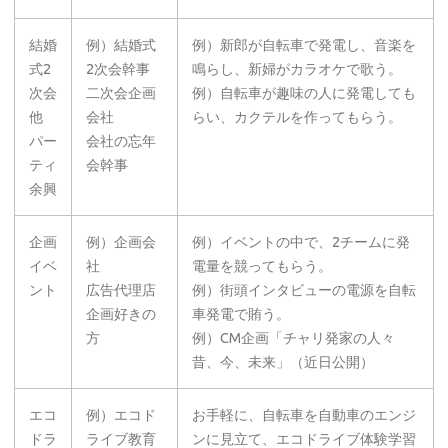
結婚
例）結婚式
例）新郎が自転車で発電し、音楽を
式2
2次会幹事
鳴らし、新婦がカラオケで歌う。
次会
二次会企画
例）自転車が趣味の人に発電しても
他
会社
らい、カクテルを作ってもらう。
パー
会社の忘年
ティ
会幹事
余興
企画
例）企画会
例）イベントの中で、2チームに発
イベ
社
電量を競ってもらう。
ント
広告代理店
例）街頭インタビューの電源を自転
企画好きの
車発電で賄う。
方
例）CM企画「チャリ発家の人々
昔、今、未来」（近日公開）
エコ
例）エコド
お手軽に、自転車を自動車のエンジ
ドラ
ライブ教育
ンに見立て、エコドライブ体験学習