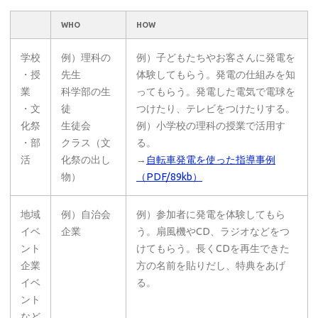
WHO
HOW
学校
例）理科の
例）子どもたちやお客さんに発電を
・授
先生
体験してもらう。発電の仕組みを知
業
科学部の生
ってもらう。発電した電気で電球を
・文
徒
つけたり、テレビをつけたりする。
化祭
生徒会
例）小学校の理科の授業で活用す
・部
クラス（文
る。
活
化祭の出し
→
自転車発電を使った指導事例
物）
（PDF/89kb）
地域
例）自治会
例）参加者に発電を体験してもら
イベ
企業
う。扇風機やCD、ラジオなどをつ
ント
けてもらう。長くCDを再生できた
企業
方の名前を貼りだし、特典をあげ
イベ
る。
ント
など