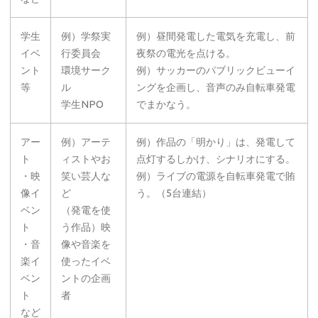
学生
例）学祭実
例）昼間発電した電気を充電し、前
イベ
行委員会
夜祭の電光を点ける。
ント
環境サーク
例）サッカーのパブリックビューイ
等
ル
ングを企画し、音声のみ自転車発電
学生NPO
でまかなう。
アー
例）アーテ
例）作品の「明かり」は、発電して
ト
ィストやお
点灯するしかけ、シナリオにする。
・映
笑い芸人な
例）ライブの電源を自転車発電で賄
像イ
ど
う。（5台連結）
ベン
（発電を使
ト
う作品）映
・音
像や音楽を
楽イ
使ったイベ
ベン
ントの企画
ト
者
など