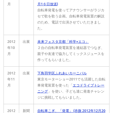
月
月1６日放送)
自転車発電を使ってアナウンサーがラジカ
セで歌を歌う企画。自転車発電装置の解説
のため、電話で出演させていただきまし
た。
2012
出展
未来フェスタ京都「科学×エコ」
年10
２台の自転車発電装置を連結器でつなぎ、
月
親子や友達で協力してミックスジュースを
作ってもらいました。
2012
出展
下鳥羽学区ふれあいカーニバル
年11
東京モーターショー2011でも活躍した自転
月
車発電装置を使った「
エコドライブトレー
ニング
」を使い、子ども達に発進チャレン
ジに挑戦してもらいました。
2012
新聞
自転車こぎ、「発電」 (赤旗 2012年12月20