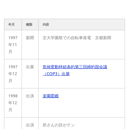
年月
種類
内容
1997
新聞
京大学園祭での自転車発電 京都新聞
年11
月
1997
出展
気候変動枠組条約第三回締約国会議
年12
（COP3）出展
月
1998
出演
楽園図鑑
年12
月
出演
所さんの目がテン