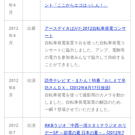
年4
ント「ここからエコはっしん！」
月
2012
出展
アースデイきばがた2012自転車発電コンサ
年4
ート
月
自転車発電装置５台を使った自転車発電コ
ンサートに協力しました。アンプ、電飾等
の電力を参加者みんなで協力して供給する
ことができました。
2012
出演
読売テレビ す・またん！特番「おしえて辛
年6
坊さんＤＸ」(2012年6月17日放送)
月
自転車発電を使って撮影用のカメラを動か
しました。自転車発電装置の解説のため、
一瞬？登場させていただきました。
2012
出演
RKBラジオ「中西一清スタミナラジオ ホリ
年7
デーSP ～節電の夏 日本の夏～」(2012年7