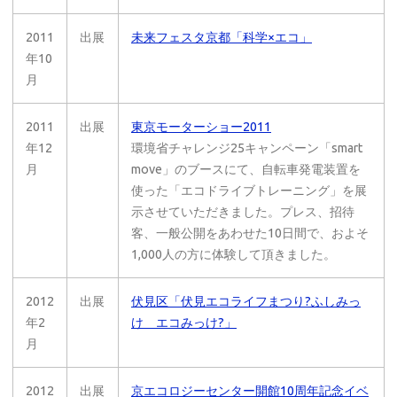
2011
出展
未来フェスタ京都「科学×エコ」
年10
月
2011
出展
東京モーターショー2011
年12
環境省チャレンジ25キャンペーン「smart
月
move」のブースにて、自転車発電装置を
使った「エコドライブトレーニング」を展
示させていただきました。プレス、招待
客、一般公開をあわせた10日間で、およそ
1,000人の方に体験して頂きました。
2012
出展
伏見区「伏見エコライフまつり?ふしみっ
年2
け エコみっけ?」
月
2012
出展
京エコロジーセンター開館10周年記念イベ