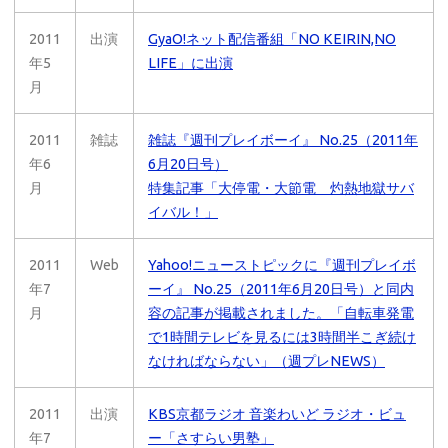
2011
出演
GyaO!ネット配信番組「NO KEIRIN,NO
年5
LIFE」に出演
月
2011
雑誌
雑誌『週刊プレイボーイ』 No.25（2011年
年6
6月20日号）
月
特集記事「大停電・大節電 灼熱地獄サバ
イバル！」
2011
Web
Yahoo!ニューストピックに『週刊プレイボ
年7
ーイ』 No.25（2011年6月20日号）と同内
月
容の記事が掲載されました。「自転車発電
で1時間テレビを見るには3時間半こぎ続け
なければならない」（週プレNEWS）
2011
出演
KBS京都ラジオ 音楽わいど ラジオ・ビュ
年7
ー「さすらい男塾」