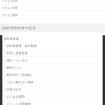
コラム-山見
コラム-大関
コラム-花田
ひのでやのサービス
自転車発電
自転車発電 紹介動画
手回し発電装置
貸出・レンタル
製作キット
製作代行（完成品）
うまく動かない場合
設置の仕方
よくある質問
イベント活用事例