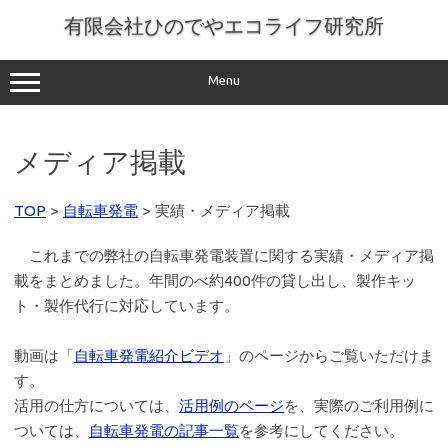
コ
ン
有限会社ひのでやエコライフ研究所
テ
ン
ツ
へ
Menu
ス
キ
ッ
プ
メディア掲載
TOP
>
自転車発電
> 実績・メディア掲載
これまでの弊社の自転車発電装置に関する実績・メディア掲
載をまとめました。年間のべ約400件の貸し出し、製作キッ
ト・製作代行に対応しています。
動画は「
自転車発電紹介ビデオ
」のページからご覧いただけま
す。
活用の仕方については、
活用例のページ
を、実際のご利用例に
ついては、
自転車発電の記事一覧
を参考にしてください。