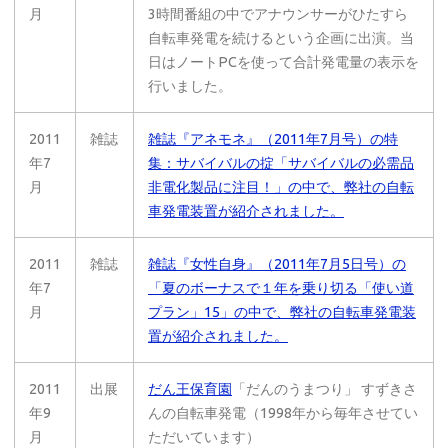
月
3時間番組の中でアナウンサーがひたすら
自転車発電を続けるという企画に出演。当
日はノートPCを使って合計発電量の表示を
行いました。
2011
雑誌
雑誌『アネモネ』（2011年7月号）の特
年7
集：サバイバルの掟「サバイバルの必需品
月
非電化製品に注目！」の中で、弊社の自転
車発電装置が紹介されました。
2011
雑誌
雑誌『女性自身』（2011年7月5日号）の
年7
「夏のボーナスで１年を乗り切る「使い道
月
プラン」15」の中で、弊社の自転車発電装
置が紹介されました。
2011
出展
だん王保育園
「だんのうまつり」 すずきさ
年9
んの自転車発電（1998年から毎年させてい
月
ただいています）