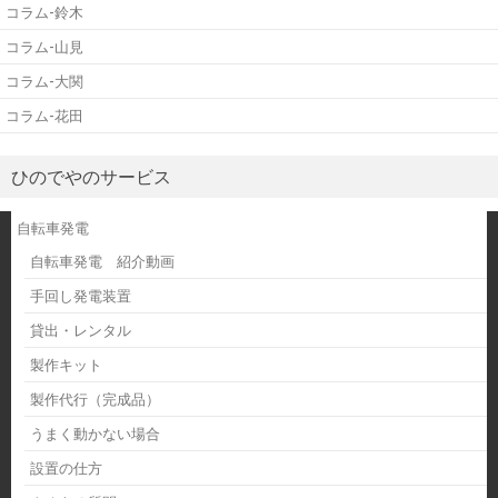
コラム-鈴木
コラム-山見
コラム-大関
コラム-花田
ひのでやのサービス
自転車発電
自転車発電 紹介動画
手回し発電装置
貸出・レンタル
製作キット
製作代行（完成品）
うまく動かない場合
設置の仕方