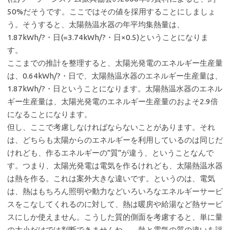
50%だそうです。ここではその値を採用することにしましょ
う。そうすると、太陽熱温水器の年平均集熱量は、
1.87kWh/?・日(=3.74kWh/?・日×0.5)ということになりま
す。
ここまでの推計を整理すると、太陽光発電のエネルギー生産量
は、0.64kWh/?・日で、太陽熱温水器のエネルギー生産量は、
1.87kWh/?・日ということになります。太陽熱温水器のエネル
ギー生産量は、太陽光発電のエネルギー生産量のおよそ2.9倍
になることになります。
但し、ここで考慮しなければならないことがあります。それ
は、どちらも太陽からのエネルギーを利用しているのは同じだ
けれども、作るエネルギーの”質”が違う、ということなんで
す。つまり、太陽光発電は電気を作るけれども、太陽熱温水器
は熱を作る。これは案外大きな違いです。というのは、電気
は、熱はもちろん照明や動力などいろいろなエネルギーサービ
スをこなしてくれるのに対して、熱は暖房や給湯など熱サービ
スにしか使えません。こうした質的側面を考慮すると、単に量
の大小だけでは判断できませんね。 熱と電気の質の違いを評