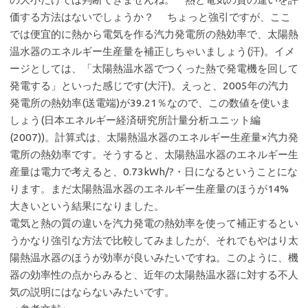
価する方法はないでしょうか？ ちょっと強引ですが、ここ
では便宜的に熱から電気を作る汽力発電所の熱効率で、太陽熱
温水器のエネルギー生産量を補正しちゃいましょう(汗)。イメ
ージとしては、「太陽熱温水器でつくった熱で発電機を回して
発電する」といった感じです(大汗)。えっと、2005年の汽力
発電所の熱効率(送電端)が39.21％なので、この数値を使いま
しょう(日本エネルギー経済研究所計量分析ユニット編
(2007))。計算式は、太陽熱温水器のエネルギー生産量×汽力発
電所の熱効率です。そうすると、太陽熱温水器のエネルギー生
産量は電力で考えると、0.73kWh/?・日になるということにな
ります。まだ太陽熱温水器のエネルギー生産量のほうが14%
大きいという結果になりました。
電気と熱の質の違いを汽力発電の熱効率を使って補正するとい
うかなり強引な方法で比較してみましたが、それでもやはり太
陽熱温水器のほうが効率が良いみたいですね。このように、機
器の効率性の点からみると、近年の太陽熱温水器に対する不人
気の説明にはならないみたいです。