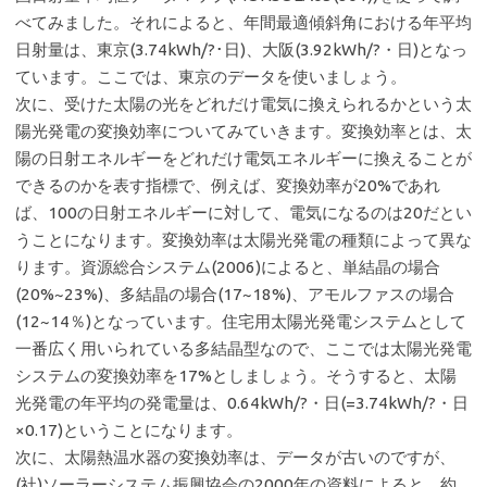
べてみました。それによると、年間最適傾斜角における年平均
日射量は、東京(3.74kWh/?･日)、大阪(3.92kWh/?・日)となっ
ています。ここでは、東京のデータを使いましょう。
次に、受けた太陽の光をどれだけ電気に換えられるかという太
陽光発電の変換効率についてみていきます。変換効率とは、太
陽の日射エネルギーをどれだけ電気エネルギーに換えることが
できるのかを表す指標で、例えば、変換効率が20%であれ
ば、100の日射エネルギーに対して、電気になるのは20だとい
うことになります。変換効率は太陽光発電の種類によって異な
ります。資源総合システム(2006)によると、単結晶の場合
(20%~23%)、多結晶の場合(17~18%)、アモルファスの場合
(12~14％)となっています。住宅用太陽光発電システムとして
一番広く用いられている多結晶型なので、ここでは太陽光発電
システムの変換効率を17%としましょう。そうすると、太陽
光発電の年平均の発電量は、0.64kWh/?・日(=3.74kWh/?・日
×0.17)ということになります。
次に、太陽熱温水器の変換効率は、データが古いのですが、
(社)ソーラーシステム振興協会の2000年の資料によると、約