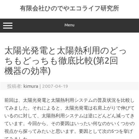
コ
ン
有限会社ひのでやエコライフ研究所
テ
ン
ツ
へ
Menu
ス
キ
ッ
プ
太陽光発電と太陽熱利用のどっ
ちもどっちも徹底比較(第2回
機器の効率)
投稿者:
kimura
|
2007-04-19
前回は、太陽光発電と太陽熱利用システムの普及状況を比較し
てみました。それによると、太陽光発電は右肩上がりで伸びて
いるのに対して、太陽熱利用システムは逆にどんどん減ってき
ています。今回から、その要因はいったい何なのかいくつかの
視点から探ってみたいと思います。要因として次の5つを挙げ
てみました。