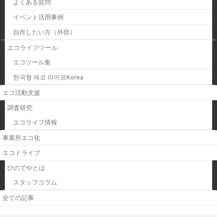
よくある質問
イベント活用事例
自作したい方（外部）
エコライフツール
エコツール集
한국형 에코 라이프Korea
エコ活動支援
調査研究
エコライフ情報
事業所エコ化
エコドライブ
ひのでやとは
スタッフコラム
全ての記事