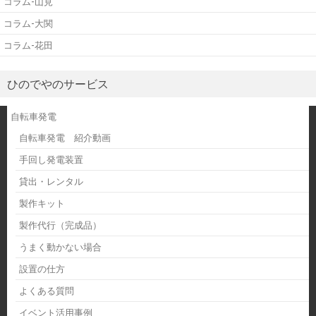
コラム-山見
コラム-大関
コラム-花田
ひのでやのサービス
自転車発電
自転車発電 紹介動画
手回し発電装置
貸出・レンタル
製作キット
製作代行（完成品）
うまく動かない場合
設置の仕方
よくある質問
イベント活用事例