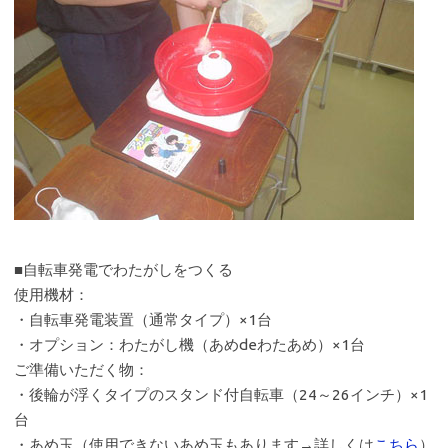
■自転車発電でわたがしをつくる
使用機材：
・自転車発電装置（通常タイプ）×1台
・オプション：わたがし機（あめdeわたあめ）×1台
ご準備いただく物：
・後輪が浮くタイプのスタンド付自転車（24～26インチ）×1
台
・あめ玉（使用できないあめ玉もあります→詳しくは
こちら
）