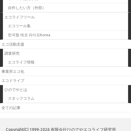
自作したい方（外部）
エコライフツール
エコツール集
한국형 에코 라이프Korea
エコ活動支援
調査研究
エコライフ情報
事業所エコ化
エコドライブ
ひのでやとは
スタッフコラム
全ての記事
Copyright(C) 1999-2026 有限会社ひのでやエコライフ研究所