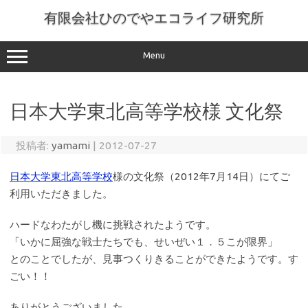
コ
ン
有限会社ひのでやエコライフ研究所
テ
ン
ツ
へ
Menu
ス
キ
ッ
プ
日本大学東北高等学校様 文化祭
投稿者:
yamami
|
2012-07-27
日本大学東北高等学校
様の文化祭（2012年7月14日）にてご
利用いただきました。
ハードなわたがし機に挑戦されたようです。
「いかに屈強な戦士たちでも、せいぜい１．５こが限界」
とのことでしたが、見事つくりきることができたようです。す
ごい！！
ありがとうございました。