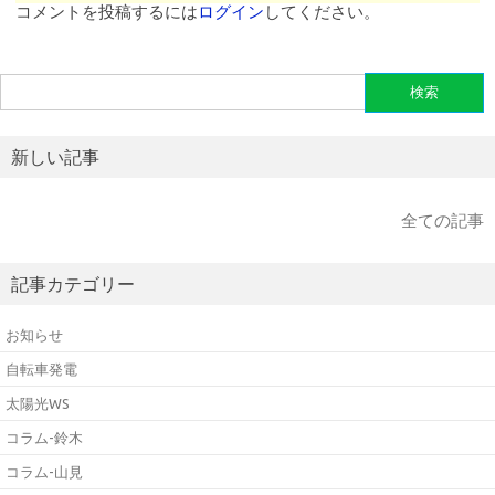
コメントを投稿するには
ログイン
してください。
検
索:
新しい記事
全ての記事
記事カテゴリー
お知らせ
自転車発電
太陽光WS
コラム-鈴木
コラム-山見