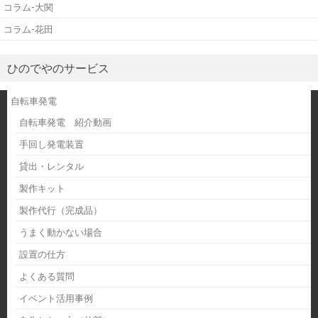
コラム-大関
コラム-花田
ひのでやのサービス
自転車発電
自転車発電 紹介動画
手回し発電装置
貸出・レンタル
製作キット
製作代行（完成品）
うまく動かない場合
設置の仕方
よくある質問
イベント活用事例