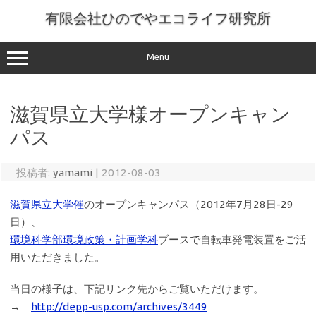
コ
ン
有限会社ひのでやエコライフ研究所
テ
ン
ツ
へ
Menu
ス
キ
ッ
プ
滋賀県立大学様オープンキャン
パス
投稿者:
yamami
|
2012-08-03
滋賀県立大学催
のオープンキャンパス（2012年7月28日-29
日）、
環境科学部環境政策・計画学科
ブースで自転車発電装置をご活
用いただきました。
当日の様子は、下記リンク先からご覧いただけます。
→
http://depp-usp.com/archives/3449