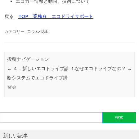
エコカー情報と動向、技術について
戻る
TOP 業務６ エコドライサポート
カテゴリー:
コラム-花田
投稿ナビゲーション
←
４．新しいエコドライブ診
1.なぜエコドライブなの？
→
断システムでエコドライブ講
習会
検
索:
新しい記事