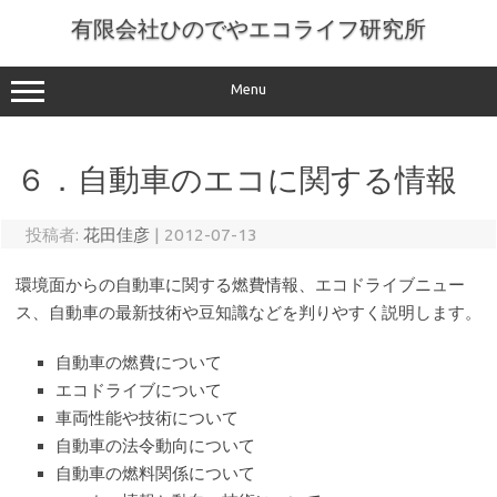
コ
ン
有限会社ひのでやエコライフ研究所
テ
ン
ツ
へ
Menu
ス
キ
ッ
プ
６．自動車のエコに関する情報
投稿者:
花田佳彦
|
2012-07-13
環境面からの自動車に関する燃費情報、エコドライブニュー
ス、自動車の最新技術や豆知識などを判りやすく説明します。
自動車の燃費について
エコドライブについて
車両性能や技術について
自動車の法令動向について
自動車の燃料関係について