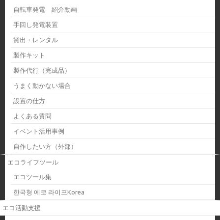
自転車発電 紹介動画
手回し発電装置
貸出・レンタル
製作キット
製作代行（完成品）
うまく動かない場合
設置の仕方
よくある質問
イベント活用事例
自作したい方（外部）
エコライフツール
エコツール集
한국형 에코 라이프Korea
エコ活動支援