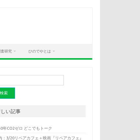
調査研究
ひのでやとは
新しい記事
050年CO2ゼロ どこでもトーク
内：3/20リペアカフェ＋映画『リペアカフェ』