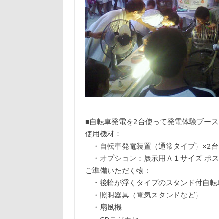
■自転車発電を2台使って発電体験ブー
使用機材：
・自転車発電装置（通常タイプ）×2台
・オプション：展示用Ａ１サイズ ポス
ご準備いただく物：
・後輪が浮くタイプのスタンド付自転車（
・照明器具（電気スタンドなど）
・扇風機