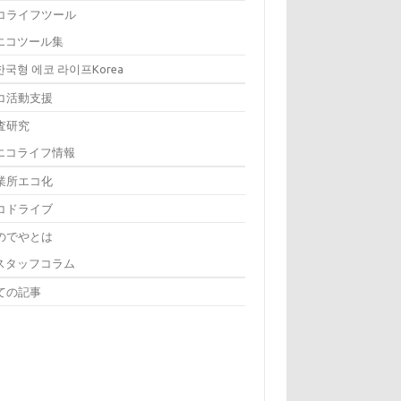
コライフツール
エコツール集
한국형 에코 라이프Korea
コ活動支援
査研究
エコライフ情報
業所エコ化
コドライブ
のでやとは
スタッフコラム
ての記事