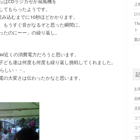
らはCDラジカセか扇風機を
上
してもらったようです。
ひ
読み込むまでに10秒ほどかかります。
T
、もうすぐ音がなるぞと思った瞬間に、
ト
ったのにーー」の繰り返し。
案
0W近くの消費電力だろうと思います。
子ども達は何度も何度も繰り返し挑戦してくれました。
ばらしい・・。
電の大変さは伝わったかなと思います。
お
自
太
コ
コ
コ