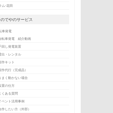
ラム-花田
ひのでやのサービス
転車発電
自転車発電 紹介動画
手回し発電装置
貸出・レンタル
製作キット
製作代行（完成品）
うまく動かない場合
設置の仕方
よくある質問
イベント活用事例
自作したい方（外部）