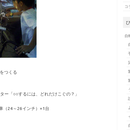
コ
自
スをつくる
ター「○○するには、どれだけこぐの？」
24～26インチ）×1台