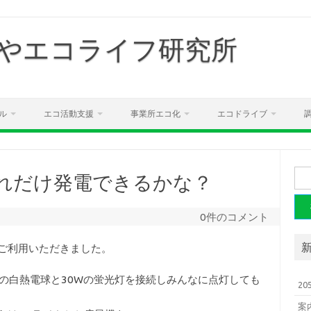
やエコライフ研究所
ル
エコ活動支援
事業所エコ化
エコドライブ
検
どれだけ発電できるかな？
索:
0件のコメント
てご利用いただきました。
の白熱電球と30Wの蛍光灯を接続しみんなに点灯しても
2
案