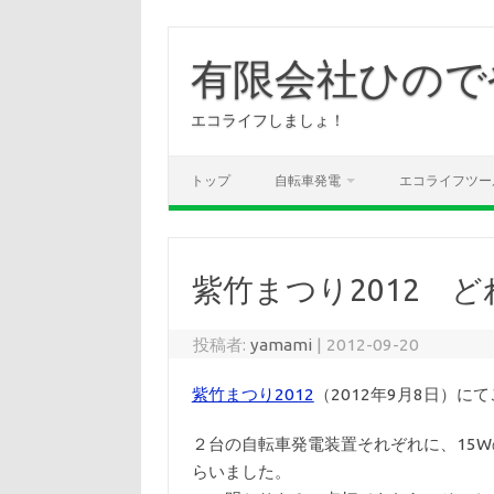
コ
ン
有限会社ひので
テ
ン
ツ
へ
エコライフしましょ！
ス
キ
ッ
プ
トップ
自転車発電
エコライフツー
紫竹まつり2012 
投稿者:
yamami
|
2012-09-20
紫竹まつり2012
（2012年9月8日）に
２台の自転車発電装置それぞれに、15W
らいました。