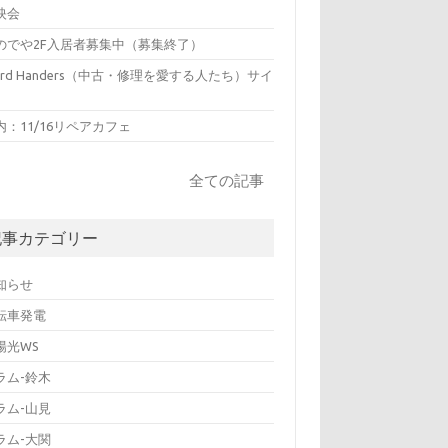
映会
のでや2F入居者募集中（募集終了）
hird Handers（中古・修理を愛する人たち）サイ
内：11/16リペアカフェ
全ての記事
記事カテゴリー
知らせ
転車発電
陽光WS
ラム-鈴木
ラム-山見
ラム-大関