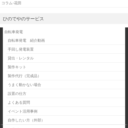
コラム-花田
ひのでやのサービス
自転車発電
自転車発電 紹介動画
手回し発電装置
貸出・レンタル
製作キット
製作代行（完成品）
うまく動かない場合
設置の仕方
よくある質問
イベント活用事例
自作したい方（外部）