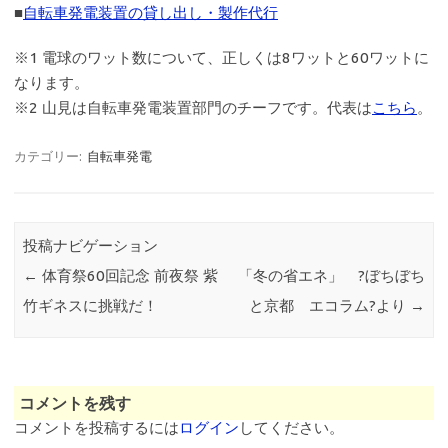
■
自転車発電装置の貸し出し・製作代行
※1 電球のワット数について、正しくは8ワットと60ワットに
なります。
※2 山見は自転車発電装置部門のチーフです。代表は
こちら
。
カテゴリー:
自転車発電
投稿ナビゲーション
←
体育祭60回記念 前夜祭 紫
「冬の省エネ」 ?ぼちぼち
竹ギネスに挑戦だ！
と京都 エコラム?より
→
コメントを残す
コメントを投稿するには
ログイン
してください。