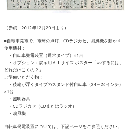
（赤旗 2012年12月20日より）
■自転車発電で、電球の点灯、CDラジカセ、扇風機を動かす
使用機材：
・自転車発電装置（通常タイプ）×1台
・オプション：展示用Ａ１サイズ ポスター「○○するには、
どれだけこぐの？」
ご準備いただく物：
・後輪が浮くタイプのスタンド付自転車（24～26インチ）
×1台
・照明器具
・CDラジカセ（CDまたはラジオ）
・扇風機
自転車発電装置については、下記ページをご参照ください。