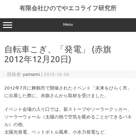
コ
ン
有限会社ひのでやエコライフ研究所
テ
ン
ツ
へ
Menu
ス
キ
ッ
プ
自転車こぎ、「発電」 (赤旗
2012年12月20日)
投稿者:
yamami
|
2012-12-26
2012年7月に舞鶴市で開催されたイベント「未来をひらく市」
に出展した際に、赤旗さんから取材を受けました。
イベント会場の入り口では、薪ストーブやソーラークッカー、
ソーラーウォール（太陽の熱で空気を暖めることができるパネ
ル）の他、
太陽光発電、ペットボトル風車、小水力発電など、