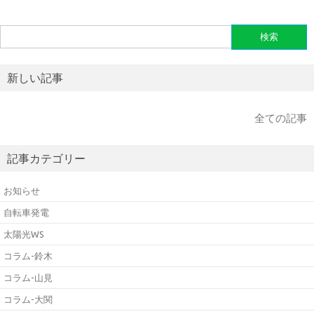
検
索:
新しい記事
全ての記事
記事カテゴリー
お知らせ
自転車発電
太陽光WS
コラム-鈴木
コラム-山見
コラム-大関