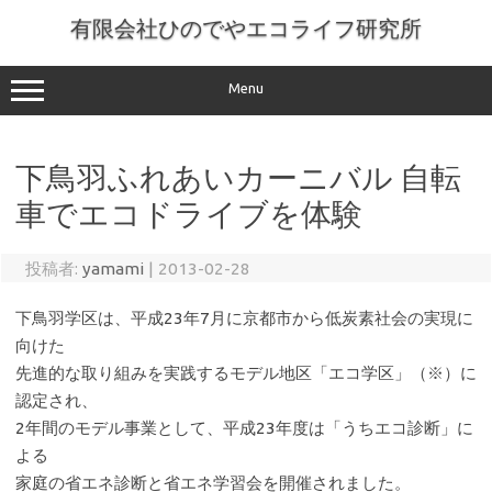
コ
ン
有限会社ひのでやエコライフ研究所
テ
ン
ツ
へ
Menu
ス
キ
ッ
プ
下鳥羽ふれあいカーニバル 自転
車でエコドライブを体験
投稿者:
yamami
|
2013-02-28
下鳥羽学区は、平成23年7月に京都市から低炭素社会の実現に
向けた
先進的な取り組みを実践するモデル地区「エコ学区」（※）に
認定され、
2年間のモデル事業として、平成23年度は「うちエコ診断」に
よる
家庭の省エネ診断と省エネ学習会を開催されました。