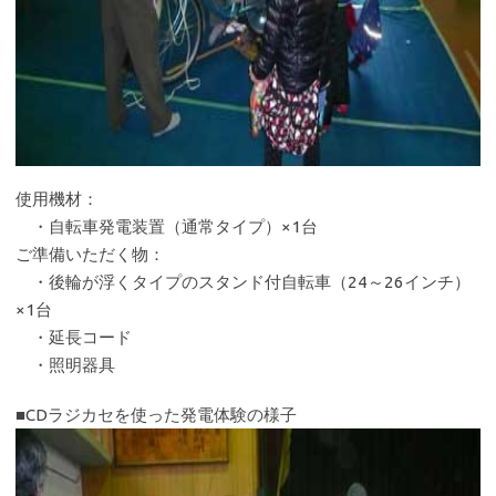
使用機材：
・自転車発電装置（通常タイプ）×1台
ご準備いただく物：
・後輪が浮くタイプのスタンド付自転車（24～26インチ）
×1台
・延長コード
・照明器具
■CDラジカセを使った発電体験の様子