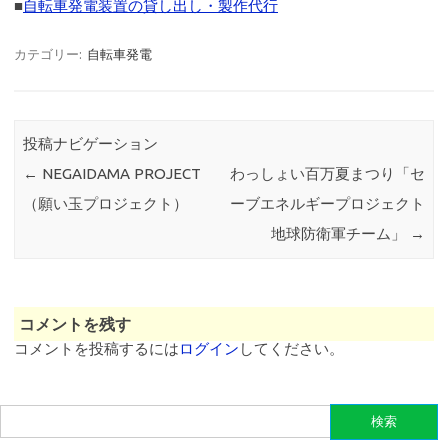
■
自転車発電装置の貸し出し・製作代行
カテゴリー:
自転車発電
投稿ナビゲーション
←
NEGAIDAMA PROJECT
わっしょい百万夏まつり「セ
（願い玉プロジェクト）
ーブエネルギープロジェクト
地球防衛軍チーム」
→
コメントを残す
コメントを投稿するには
ログイン
してください。
検
索: