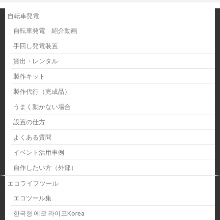
自転車発電
自転車発電 紹介動画
手回し発電装置
貸出・レンタル
製作キット
製作代行（完成品）
うまく動かない場合
設置の仕方
よくある質問
イベント活用事例
自作したい方（外部）
エコライフツール
エコツール集
한국형 에코 라이프Korea