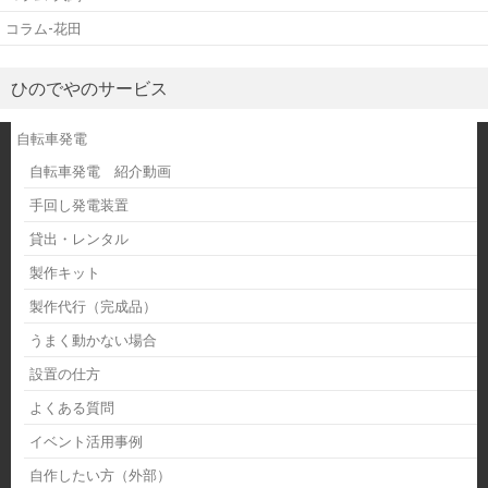
コラム-花田
ひのでやのサービス
自転車発電
自転車発電 紹介動画
手回し発電装置
貸出・レンタル
製作キット
製作代行（完成品）
うまく動かない場合
設置の仕方
よくある質問
イベント活用事例
自作したい方（外部）