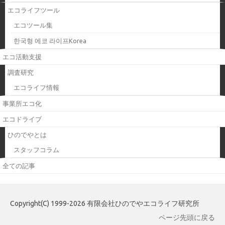
エコライフツール
エコツール集
한국형 에코 라이프Korea
エコ活動支援
調査研究
エコライフ情報
事業所エコ化
エコドライブ
ひのでやとは
スタッフコラム
全ての記事
Copyright(C) 1999-2026 有限会社ひのでやエコライフ研究所
ページ先頭に戻る