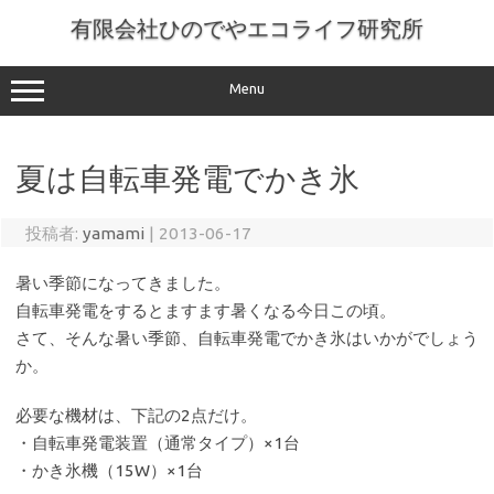
コ
ン
有限会社ひのでやエコライフ研究所
テ
ン
ツ
へ
Menu
ス
キ
ッ
プ
夏は自転車発電でかき氷
投稿者:
yamami
|
2013-06-17
暑い季節になってきました。
自転車発電をするとますます暑くなる今日この頃。
さて、そんな暑い季節、自転車発電でかき氷はいかがでしょう
か。
必要な機材は、下記の2点だけ。
・自転車発電装置（通常タイプ）×1台
・かき氷機（15W）×1台