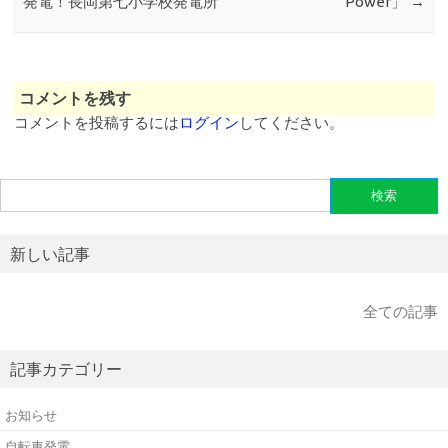
発電！長岡第七小学校発電所
Power」
→
コメントを残す
コメントを投稿するには
ログイン
してください。
検
索:
新しい記事
全ての記事
記事カテゴリー
お知らせ
自転車発電