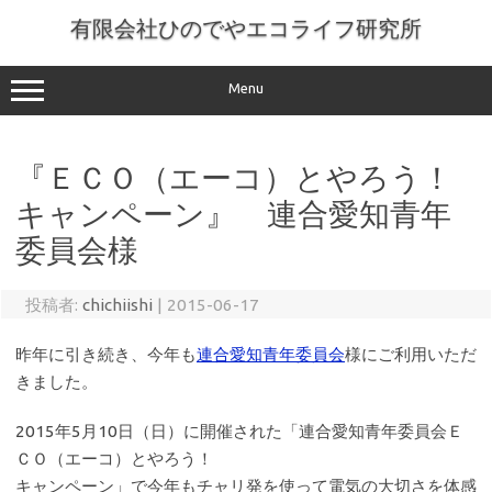
コ
ン
有限会社ひのでやエコライフ研究所
テ
ン
ツ
へ
Menu
ス
キ
ッ
プ
『ＥＣＯ（エーコ）とやろう！
キャンペーン』 連合愛知青年
委員会様
投稿者:
chichiishi
|
2015-06-17
昨年に引き続き、今年も
連合愛知青年委員会
様にご利用いただ
きました。
2015年5月10日（日）に開催された「連合愛知青年委員会Ｅ
ＣＯ（エーコ）とやろう！
キャンペーン」で今年もチャリ発を使って電気の大切さを体感