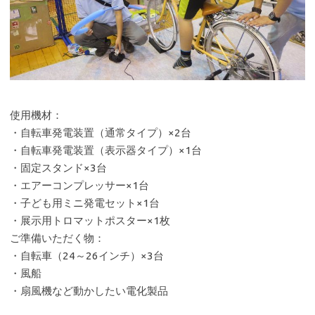
使用機材：
・自転車発電装置（通常タイプ）×2台
・自転車発電装置（表示器タイプ）×1台
・固定スタンド×3台
・エアーコンプレッサー×1台
・子ども用ミニ発電セット×1台
・展示用トロマットポスター×1枚
ご準備いただく物：
・自転車（24～26インチ）×3台
・風船
・扇風機など動かしたい電化製品