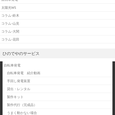
太陽光WS
コラム-鈴木
コラム-山見
コラム-大関
コラム-花田
ひのでやのサービス
自転車発電
自転車発電 紹介動画
手回し発電装置
貸出・レンタル
製作キット
製作代行（完成品）
うまく動かない場合