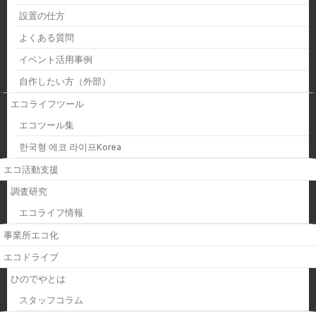
設置の仕方
よくある質問
イベント活用事例
自作したい方（外部）
エコライフツール
エコツール集
한국형 에코 라이프Korea
エコ活動支援
調査研究
エコライフ情報
事業所エコ化
エコドライブ
ひのでやとは
スタッフコラム