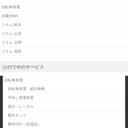
自転車発電
太陽光WS
コラム-鈴木
コラム-山見
コラム-大関
コラム-花田
ひのでやのサービス
自転車発電
自転車発電 紹介動画
手回し発電装置
貸出・レンタル
製作キット
製作代行（完成品）