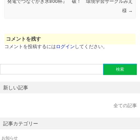
発電でつなぐかき氷800杯』
破！ 環境学習サークルみえ
様
→
コメントを残す
コメントを投稿するには
ログイン
してください。
検
索:
新しい記事
全ての記事
記事カテゴリー
お知らせ