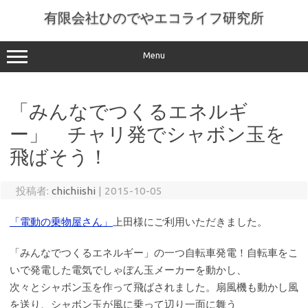
コ
ン
有限会社ひのでやエコライフ研究所
テ
ン
ツ
へ
Menu
ス
キ
ッ
プ
「みんなでつくるエネルギ
ー」 チャリ発でシャボン玉を
飛ばそう！
投稿者:
chichiishi
|
2015-10-05
「電動の乗物屋さん」
上田様にご利用いただきました。
「みんなでつくるエネルギー」の一つ自転車発電！自転車をこ
いで発電した電気でしゃぼん玉メーカーを動かし、
次々とシャボン玉を作って飛ばされました。扇風機も動かし風
を送り、シャボン玉が風に乗って辺り一面に舞う