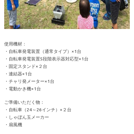
使用機材：
・自転車発電装置（通常タイプ）×1台
・自転車発電装置5段階表示器対応型×1台
・固定スタンド×２台
・連結器×1台
・チャリ発メーター×1台
・電動かき機×1台
ご準備いただく物：
・自転車（24～26インチ）×２台
・しゃぼん玉メーカー
・扇風機