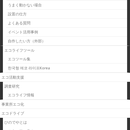
うまく動かない場合
設置の仕方
よくある質問
イベント活用事例
自作したい方（外部）
エコライフツール
エコツール集
한국형 에코 라이프Korea
エコ活動支援
調査研究
エコライフ情報
事業所エコ化
エコドライブ
ひのでやとは