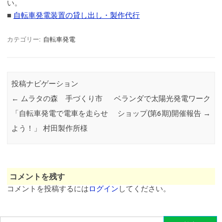
い。
■
自転車発電装置の貸し出し・製作代行
カテゴリー:
自転車発電
投稿ナビゲーション
←
ムラタの森 手づくり市
ベランダで太陽光発電ワーク
「自転車発電で電車を走らせ
ショップ(第6期)開催報告
→
よう！」 村田製作所様
コメントを残す
コメントを投稿するには
ログイン
してください。
検