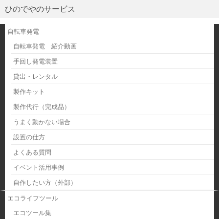
ひのでやのサービス
自転車発電
自転車発電 紹介動画
手回し発電装置
貸出・レンタル
製作キット
製作代行（完成品）
うまく動かない場合
設置の仕方
よくある質問
イベント活用事例
自作したい方（外部）
エコライフツール
エコツール集