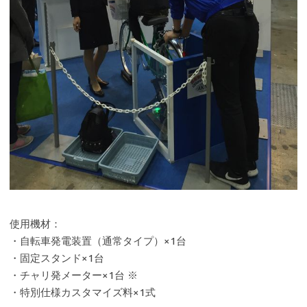
使用機材：
・自転車発電装置（通常タイプ）×1台
・固定スタンド×1台
・チャリ発メーター×1台 ※
・特別仕様カスタマイズ料×1式