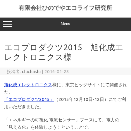
コ
ン
有限会社ひのでやエコライフ研究所
テ
ン
ツ
へ
Menu
ス
キ
ッ
プ
エコプロダクツ2015 旭化成エ
レクトロニクス様
投稿者:
chichiishi
|
2016-01-28
旭化成エレクトロニクス
様に、東京ビッグサイトにて開催され
た、
「エコプロダクツ2015」
（2015年12月10日-12日）にてご利
用いただきました。
「エネルギーの可視化 電流センサー」ブースにて、電力の
『見える化』を体験しよう！ということで、