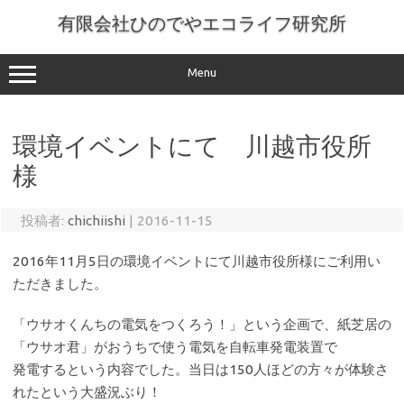
コ
ン
有限会社ひのでやエコライフ研究所
テ
ン
ツ
へ
Menu
ス
キ
ッ
プ
環境イベントにて 川越市役所
様
投稿者:
chichiishi
|
2016-11-15
2016年11月5日の環境イベントにて川越市役所様にご利用い
ただきました。
「ウサオくんちの電気をつくろう！」という企画で、紙芝居の
「ウサオ君」がおうちで使う電気を自転車発電装置で
発電するという内容でした。当日は150人ほどの方々が体験さ
れたという大盛況ぶり！