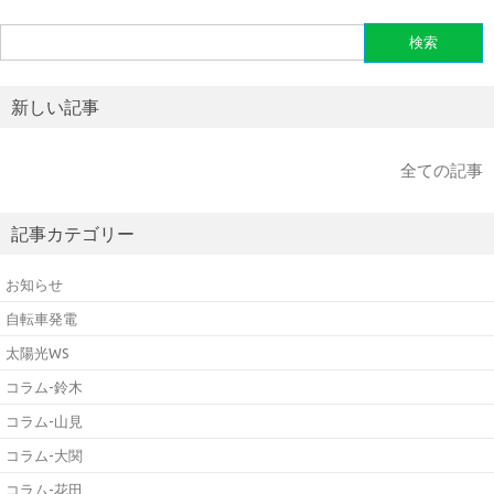
検
索:
新しい記事
全ての記事
記事カテゴリー
お知らせ
自転車発電
太陽光WS
コラム-鈴木
コラム-山見
コラム-大関
コラム-花田