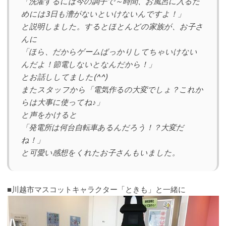
「洗濯するには今の調子で～時間、お風呂に入るた
めには3日も漕がないといけないんですよ！」
と説明しました。するとほとんどの家族が、お子さ
んに
「ほら、だからゲームばっかりしてちゃいけない
んだよ！節電しないとなんだから！」
とお話ししてました(^^)
またスタッフから「電気作るの大変でしょ？これか
らは大事に使ってね♪」
と声をかけると
「発電所は何台自転車あるんだろう！？大変だ
ね！」
と可愛い感想をくれたお子さんもいました。
■川越市マスコットキャラクター「ときも」と一緒に