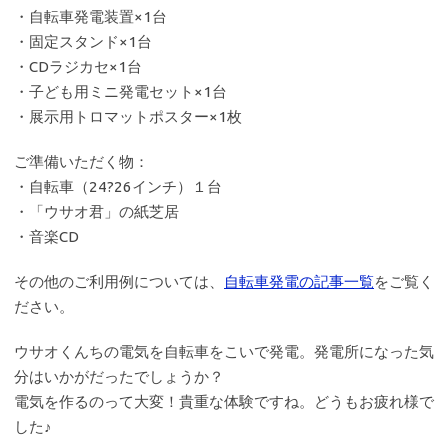
・自転車発電装置×1台
・固定スタンド×1台
・CDラジカセ×1台
・子ども用ミニ発電セット×1台
・展示用トロマットポスター×1枚
ご準備いただく物：
・自転車（24?26インチ）１台
・「ウサオ君」の紙芝居
・音楽CD
その他のご利用例については、
自転車発電の記事一覧
をご覧く
ださい。
ウサオくんちの電気を自転車をこいで発電。発電所になった気
分はいかがだったでしょうか？
電気を作るのって大変！貴重な体験ですね。どうもお疲れ様で
した♪