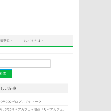
調査研究
ひのでやとは
新しい記事
050年CO2ゼロ どこでもトーク
内：3/20リペアカフェ＋映画『リペアカフェ』