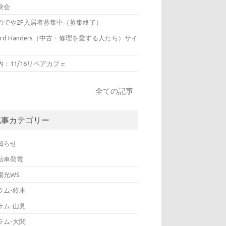
映会
のでや2F入居者募集中（募集終了）
hird Handers（中古・修理を愛する人たち）サイ
内：11/16リペアカフェ
全ての記事
記事カテゴリー
知らせ
転車発電
陽光WS
ラム-鈴木
ラム-山見
ラム-大関