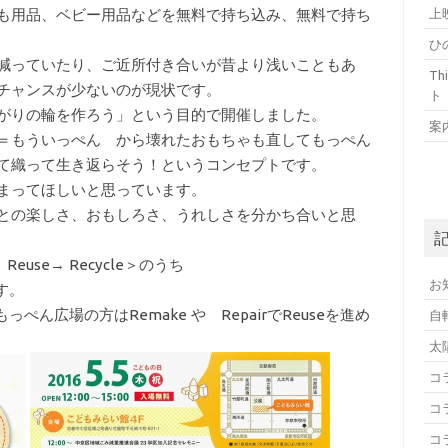
も用品、ベビー用品などを無料で持ち込み、無料で持ち
上
ひ
減っていたり、ご近所付き合いが昔より浅いこともあ
T
チャンスが少ないのが現状です。
ト
がりの輪を作ろう」という目的で開催しました。
案
＝もういっぺん から壊れたおもちゃも直してもっぺん
て織って生き返らそう！というコンセプトです。
まってほしいと思っています。
との楽しさ、おもしろさ、うれしさを分かち合いと思
euse→ Recycle＞のうち
お
す。
ぺん広場の方はRemake や RepairでReuseを進め
自
太
コ
コ
コ