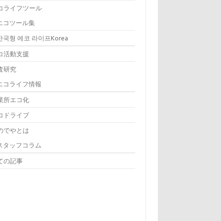
コライフツール
エコツール集
한국형 에코 라이프Korea
コ活動支援
査研究
エコライフ情報
業所エコ化
コドライブ
のでやとは
スタッフコラム
ての記事