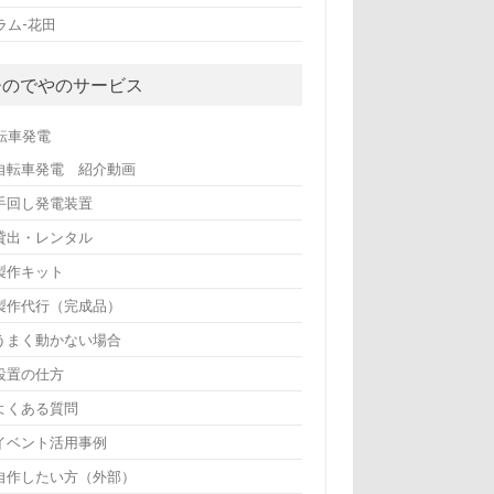
ラム-花田
ひのでやのサービス
転車発電
自転車発電 紹介動画
手回し発電装置
貸出・レンタル
製作キット
製作代行（完成品）
うまく動かない場合
設置の仕方
よくある質問
イベント活用事例
自作したい方（外部）