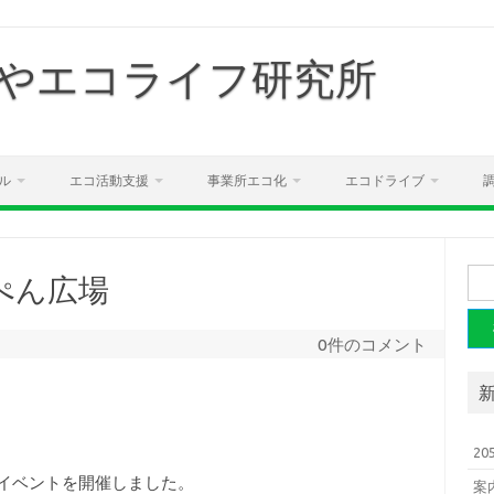
やエコライフ研究所
ル
エコ活動支援
事業所エコ化
エコドライブ
検
ぺん広場
索:
0件のコメント
2
イベントを開催しました。
案