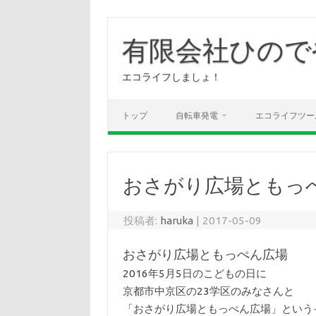
コ
ン
有限会社ひので
テ
ン
ツ
へ
エコライフしましょ！
ス
キ
ッ
プ
トップ
自転車発電
エコライフツー
おさがり広場ともっ
投稿者:
haruka
|
2017-05-09
おさがり広場ともっぺん広場
2016年5月5日のこどもの日に
京都市中京区の23学区のみなさんと
「おさがり広場ともっぺん広場」という