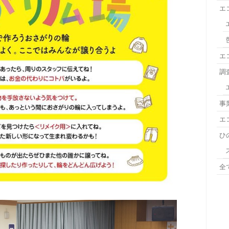
エ
エ
調
事
エ
ひ
全