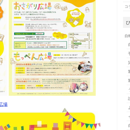
コ
自
広場