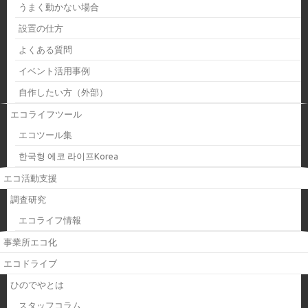
うまく動かない場合
設置の仕方
よくある質問
イベント活用事例
自作したい方（外部）
エコライフツール
エコツール集
한국형 에코 라이프Korea
エコ活動支援
調査研究
エコライフ情報
事業所エコ化
エコドライブ
ひのでやとは
スタッフコラム