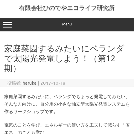
コ
ン
有限会社ひのでやエコライフ研究所
テ
ン
ツ
へ
Menu
ス
キ
ッ
プ
家庭菜園するみたいにベランダ
で太陽光発電しよう！（第12
期）
投稿者:
haruka
|
2017-10-18
家庭菜園するみたいに、ベランダでちょっと発電してみたい、
そんな方向けに、自分用の小さな独立型太陽光発電システムを
作るワークショップです。
電気のことを学び、エネルギーの使い方を工夫して減らす「省
エネ」のことも学び、