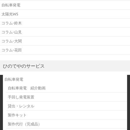
自転車発電
太陽光WS
コラム-鈴木
コラム-山見
コラム-大関
コラム-花田
ひのでやのサービス
自転車発電
自転車発電 紹介動画
手回し発電装置
貸出・レンタル
製作キット
製作代行（完成品）