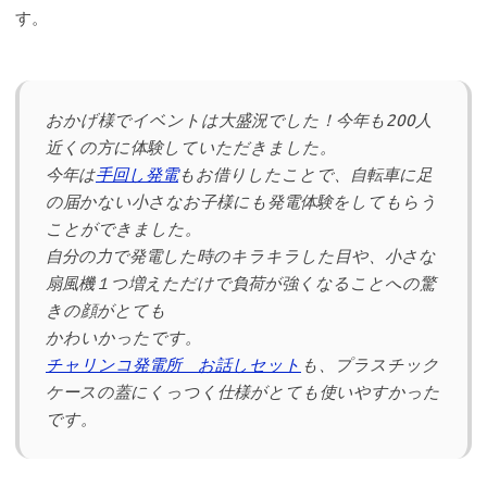
す。
おかげ様でイベントは大盛況でした！今年も200人
近くの方に体験していただきました。
今年は
手回し発電
もお借りしたことで、自転車に足
の届かない小さなお子様にも発電体験をしてもらう
ことができました。
自分の力で発電した時のキラキラした目や、小さな
扇風機１つ増えただけで負荷が強くなることへの驚
きの顔がとても
かわいかったです。
チャリンコ発電所 お話しセット
も、プラスチック
ケースの蓋にくっつく仕様がとても使いやすかった
です。