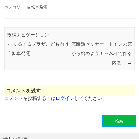
カテゴリー:
自転車発電
投稿ナビゲーション
←
くるくるプラザこども向け
窓断熱セミナー トイレの窓
自転車発電
から始めよう！～木枠で作る
内窓～
→
コメントを残す
コメントを投稿するには
ログイン
してください。
検
索:
新しい記事