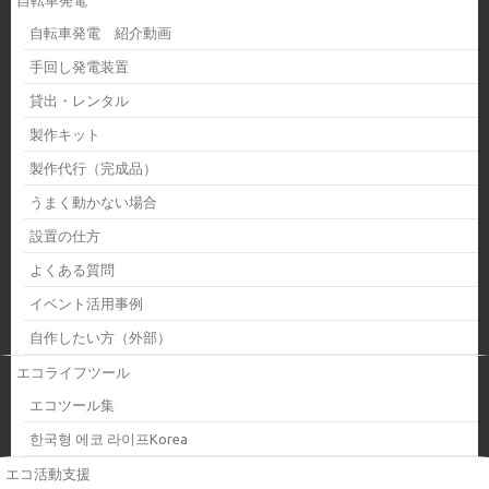
自転車発電 紹介動画
手回し発電装置
貸出・レンタル
製作キット
製作代行（完成品）
うまく動かない場合
設置の仕方
よくある質問
イベント活用事例
自作したい方（外部）
エコライフツール
エコツール集
한국형 에코 라이프Korea
エコ活動支援