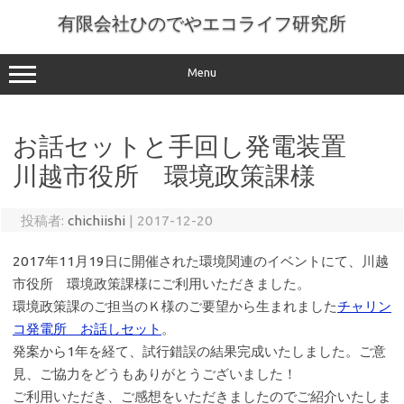
コ
ン
有限会社ひのでやエコライフ研究所
テ
ン
ツ
へ
Menu
ス
キ
ッ
プ
お話セットと手回し発電装置
川越市役所 環境政策課様
投稿者:
chichiishi
|
2017-12-20
2017年11月19日に開催された環境関連のイベントにて、川越
市役所 環境政策課様にご利用いただきました。
環境政策課のご担当のＫ様のご要望から生まれました
チャリン
コ発電所 お話しセット
。
発案から1年を経て、試行錯誤の結果完成いたしました。ご意
見、ご協力をどうもありがとうございました！
ご利用いただき、ご感想をいただきましたのでご紹介いたしま