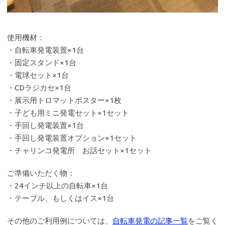
使用機材：
・自転車発電装置×1台
・固定スタンド×1台
・電球セット×1台
・CDラジカセ×1台
・展示用トロマットポスター×1枚
・子ども用ミニ発電セット×1セット
・手回し発電装置×1台
・手回し発電装置オプション×1セット
・チャリンコ発電所 お話セット×1セット
ご準備いただく物：
・24インチ以上の自転車×1台
・テーブル、もしくはイス×1台
その他のご利用例については、
自転車発電の記事一覧
をご覧く