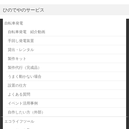
ひのでやのサービス
自転車発電
自転車発電 紹介動画
手回し発電装置
貸出・レンタル
製作キット
製作代行（完成品）
うまく動かない場合
設置の仕方
よくある質問
イベント活用事例
自作したい方（外部）
エコライフツール