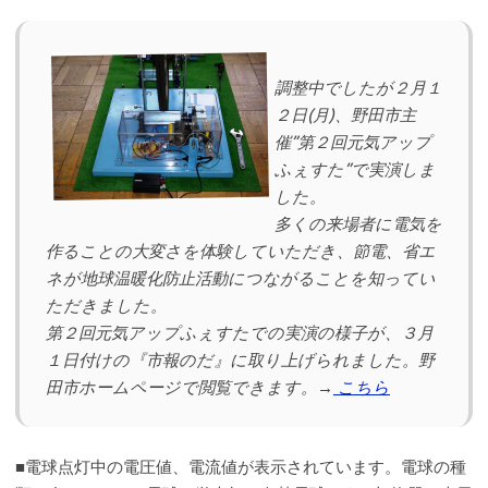
調整中でしたが２月１
２日(月)、野田市主
催”第２回元気アップ
ふぇすた”で実演しま
した。
多くの来場者に電気を
作ることの大変さを体験していただき、節電、省エ
ネが地球温暖化防止活動につながることを知ってい
ただきました。
第２回元気アップふぇすたでの実演の様子が、３月
１日付けの『市報のだ』に取り上げられました。野
田市ホームページで閲覧できます。→
こちら
■電球点灯中の電圧値、電流値が表示されています。電球の種