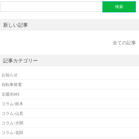
検
索:
新しい記事
全ての記事
記事カテゴリー
お知らせ
自転車発電
太陽光WS
コラム-鈴木
コラム-山見
コラム-大関
コラム-花田