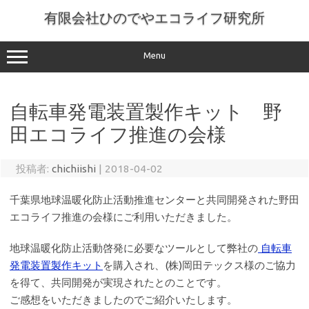
コ
ン
有限会社ひのでやエコライフ研究所
テ
ン
ツ
へ
Menu
ス
キ
ッ
プ
自転車発電装置製作キット 野
田エコライフ推進の会様
投稿者:
chichiishi
|
2018-04-02
千葉県地球温暖化防止活動推進センターと共同開発された野田
エコライフ推進の会様にご利用いただきました。
地球温暖化防止活動啓発に必要なツールとして弊社の
自転車
発電装置製作キット
を購入され、(株)岡田テックス様のご協力
を得て、共同開発が実現されたとのことです。
ご感想をいただきましたのでご紹介いたします。