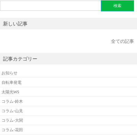
検
索:
新しい記事
全ての記事
記事カテゴリー
お知らせ
自転車発電
太陽光WS
コラム-鈴木
コラム-山見
コラム-大関
コラム-花田