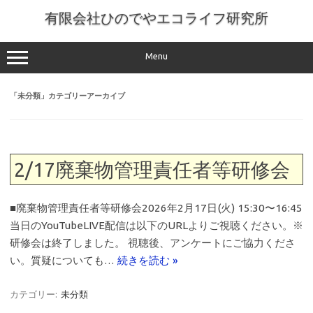
コ
ン
有限会社ひのでやエコライフ研究所
テ
ン
ツ
へ
Menu
ス
キ
ッ
「
未分類
」カテゴリーアーカイブ
プ
2/17廃棄物管理責任者等研修会
■廃棄物管理責任者等研修会2026年2月17日(火) 15:30〜16:45
当日のYouTubeLIVE配信は以下のURLよりご視聴ください。※
研修会は終了しました。 視聴後、アンケートにご協力くださ
い。質疑についても…
続きを読む »
カテゴリー:
未分類