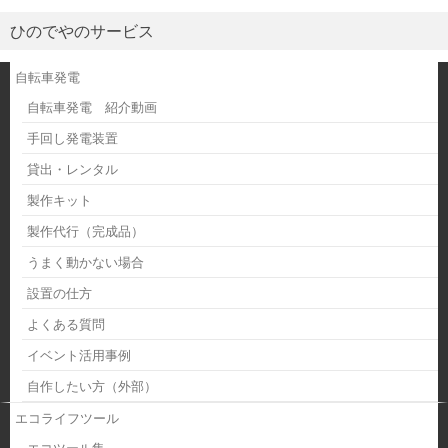
ひのでやのサービス
自転車発電
自転車発電 紹介動画
手回し発電装置
貸出・レンタル
製作キット
製作代行（完成品）
うまく動かない場合
設置の仕方
よくある質問
イベント活用事例
自作したい方（外部）
エコライフツール
エコツール集