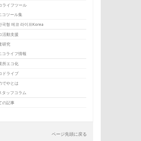
コライフツール
エコツール集
한국형 에코 라이프Korea
コ活動支援
査研究
エコライフ情報
業所エコ化
コドライブ
のでやとは
スタッフコラム
ての記事
ページ先頭に戻る