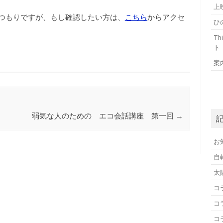
上
つもりですが、もし確認したい方は、
こちら
からアクセ
ひ
T
ト
案
弱気な人のための エコ会話講座 第一回
→
お
自
太
コ
コ
コ