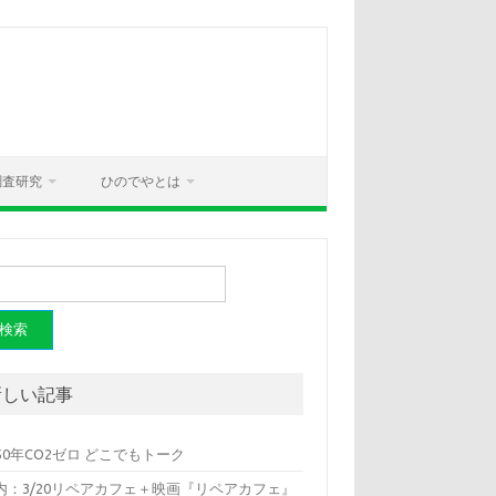
調査研究
ひのでやとは
新しい記事
050年CO2ゼロ どこでもトーク
内：3/20リペアカフェ＋映画『リペアカフェ』