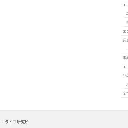
エ
エ
調
事
エ
ひ
全
のでやエコライフ研究所