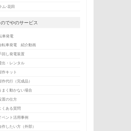
ラム-花田
ひのでやのサービス
転車発電
自転車発電 紹介動画
手回し発電装置
貸出・レンタル
製作キット
製作代行（完成品）
うまく動かない場合
設置の仕方
よくある質問
イベント活用事例
自作したい方（外部）