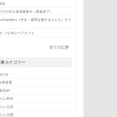
映会
のでや2F入居者募集中（募集終了）
hird Handers（中古・修理を愛する人たち）サイ
内：11/16リペアカフェ
全ての記事
記事カテゴリー
知らせ
転車発電
陽光WS
ラム-鈴木
ラム-山見
ラム-大関