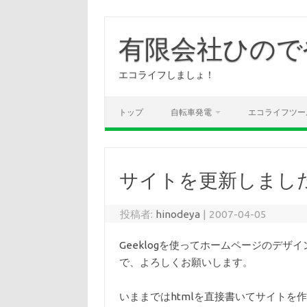
コ
ン
有限会社ひので
テ
ン
ツ
へ
エコライフしましょ！
ス
キ
ッ
プ
トップ
自転車発電
エコライフツー
サイトを更新しまし
投稿者:
hinodeya
|
2007-04-05
Geeklogを使ってホームページのデ
で、よろしくお願いします。
いままではhtmlを直接書いてサイトを作