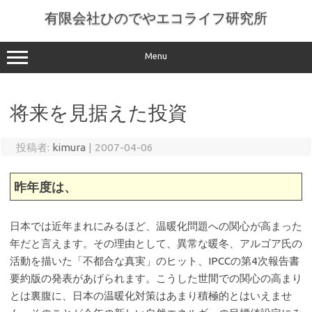
コ
ン
有限会社ひのでやエコライフ研究所
テ
ン
ツ
へ
Menu
ス
キ
ッ
プ
将来を見据えた投資
投稿者:
kimura
|
2007-04-06
昨年度は、
日本では近年まれにみるほど、温暖化問題への関心が高まった
年だと言えます。その理由として、異常な暖冬、アルゴア氏の
活動を描いた「不都合な真実」のヒット、IPCCの第4次報告書
要約版の発表があげられます。こうした世間での関心の高まり
とは裏腹に、日本の温暖化対策はあまり積極的とはいえませ