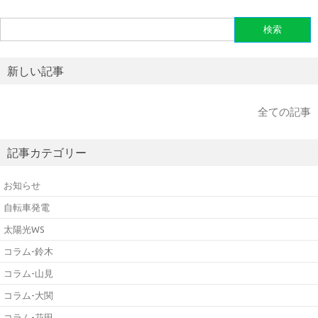
検
索:
新しい記事
全ての記事
記事カテゴリー
お知らせ
自転車発電
太陽光WS
コラム-鈴木
コラム-山見
コラム-大関
コラム-花田