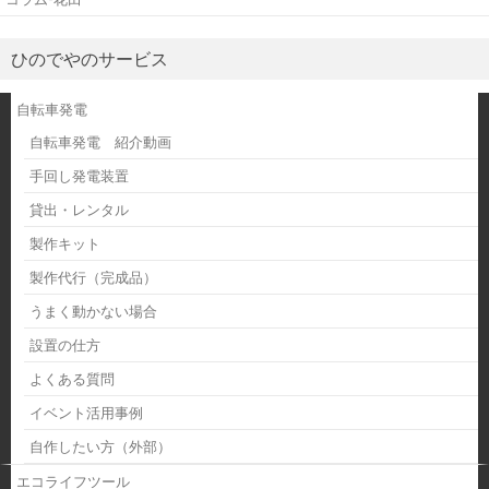
ひのでやのサービス
自転車発電
自転車発電 紹介動画
手回し発電装置
貸出・レンタル
製作キット
製作代行（完成品）
うまく動かない場合
設置の仕方
よくある質問
イベント活用事例
自作したい方（外部）
エコライフツール