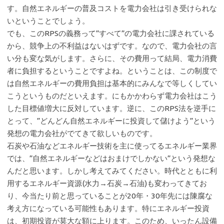
す。自然エネルギーの普及コストを電力会社は引き受けられな
いということでしょう。
でも、このRPSの義務って”すべて”の電力会社に課されている
から、競争上の不利益はないはずです。なので、電力会社の言
い分も変な気がします。さらに、その費用って結局、電力消費
者に負担するということですよね。ということは、この制度で
は自然エネルギーの費用負担は基本的にみんなで等しくしてい
こうというものだといえます。にもかかわらず電力会社はこう
した目標値増大に反対しています。逆に、このRPS法を逆手に
とって、”どんどん自然エネルギーに投資して儲けよう”という
発想の電力会社がでてきて欲しいものです。
石炭や石油などエネルギー技術を主に使ってるエネルギー業界
では、”自然エネルギーなどはおまけでしかない”という発想な
んだと思います。しかし考えてみてください。時代とともに利
用するエネルギー資源(水力→石炭→石油)も変わってきてお
り、今当たり前と思っていることが20年・30年先には陳腐な
考え方になっている可能性もあります。特にエネルギー投資
は、初期投資が莫大な額に上ります。このため、いったん設備