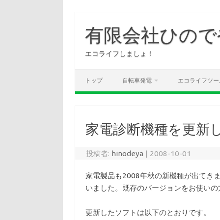
コ
ン
有限会社ひので
テ
ン
ツ
へ
エコライフしましょ！
ス
キ
ッ
プ
トップ
自転車発電
エコライフツー
家電診断機種を更新
投稿者:
hinodeya
|
2008-10-01
家電製品も2008年秋の新機種が出て
いました。既存のバージョンをお使いの
更新したソフトは以下のとおりです。