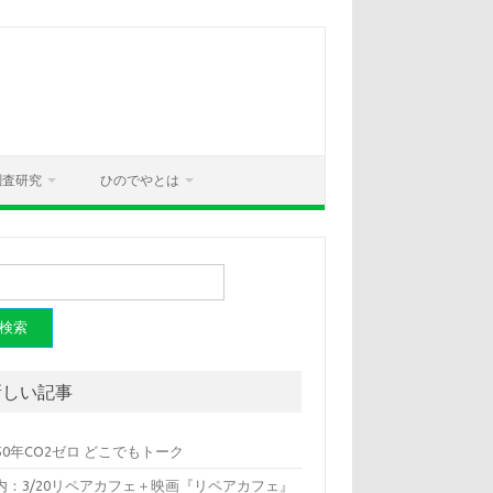
調査研究
ひのでやとは
新しい記事
050年CO2ゼロ どこでもトーク
内：3/20リペアカフェ＋映画『リペアカフェ』