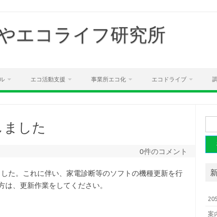
やエコライフ研究所
ル
エコ活動支援
事業所エコ化
エコドライブ
検
しました
索:
0件のコメント
きました。これに伴い、家電診断等のソフトの機種更新を行
方は、更新作業をしてください。
2
案