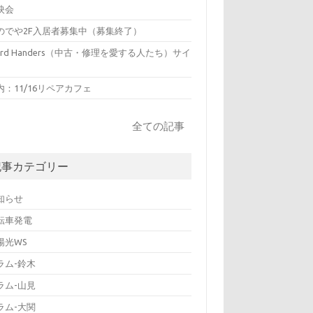
映会
のでや2F入居者募集中（募集終了）
hird Handers（中古・修理を愛する人たち）サイ
内：11/16リペアカフェ
全ての記事
記事カテゴリー
知らせ
転車発電
陽光WS
ラム-鈴木
ラム-山見
ラム-大関