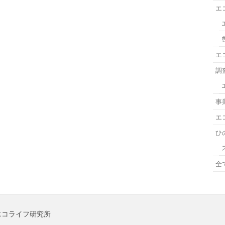
エ
エ
調
事
エ
ひ
全
のでやエコライフ研究所