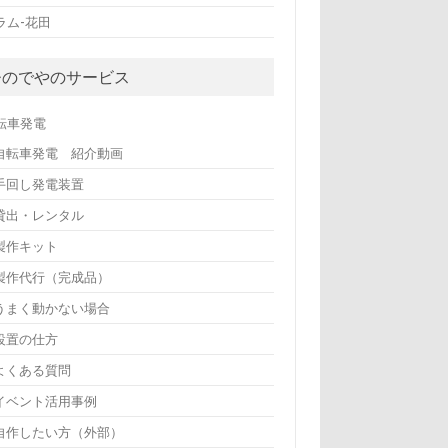
ラム-花田
ひのでやのサービス
転車発電
自転車発電 紹介動画
手回し発電装置
貸出・レンタル
製作キット
製作代行（完成品）
うまく動かない場合
設置の仕方
よくある質問
イベント活用事例
自作したい方（外部）