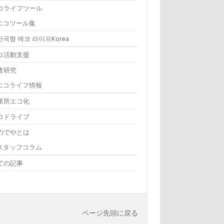
コライフツール
エコツール集
한국형 에코 라이프Korea
コ活動支援
査研究
エコライフ情報
業所エコ化
コドライブ
のでやとは
スタッフコラム
ての記事
ページ先頭に戻る