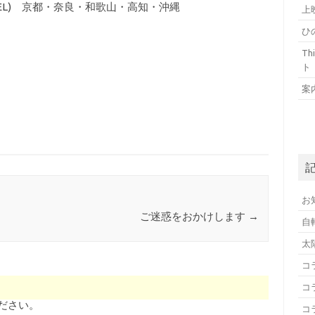
EL) 京都・奈良・和歌山・高知・沖縄
上
ひ
T
ト
案
お
ご迷惑をおかけします
→
自
太
コ
コ
ださい。
コ