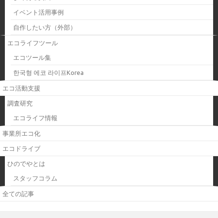
イベント活用事例
自作したい方（外部）
エコライフツール
エコツール集
한국형 에코 라이프Korea
エコ活動支援
調査研究
エコライフ情報
事業所エコ化
エコドライブ
ひのでやとは
スタッフコラム
全ての記事