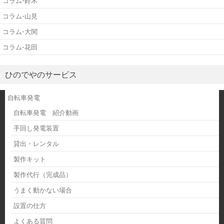
コラム-鈴木
コラム-山見
コラム-大関
コラム-花田
ひのでやのサービス
自転車発電
自転車発電 紹介動画
手回し発電装置
貸出・レンタル
製作キット
製作代行（完成品）
うまく動かない場合
設置の仕方
よくある質問