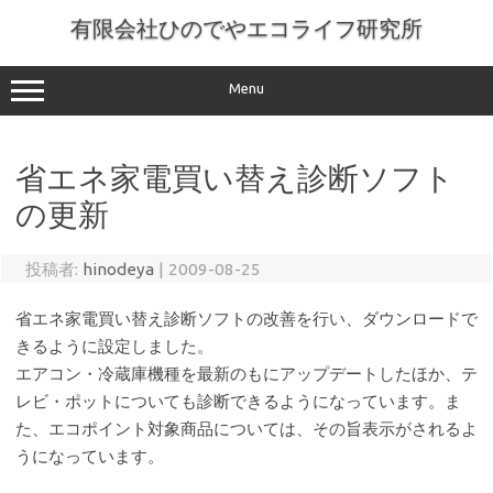
コ
ン
有限会社ひのでやエコライフ研究所
テ
ン
ツ
へ
Menu
ス
キ
ッ
プ
省エネ家電買い替え診断ソフト
の更新
投稿者:
hinodeya
|
2009-08-25
省エネ家電買い替え診断ソフトの改善を行い、ダウンロードで
きるように設定しました。
エアコン・冷蔵庫機種を最新のもにアップデートしたほか、テ
レビ・ポットについても診断できるようになっています。ま
た、エコポイント対象商品については、その旨表示がされるよ
うになっています。