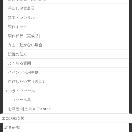
手回し発電装置
貸出・レンタル
製作キット
製作代行（完成品）
うまく動かない場合
設置の仕方
よくある質問
イベント活用事例
自作したい方（外部）
エコライフツール
エコツール集
한국형 에코 라이프Korea
エコ活動支援
調査研究