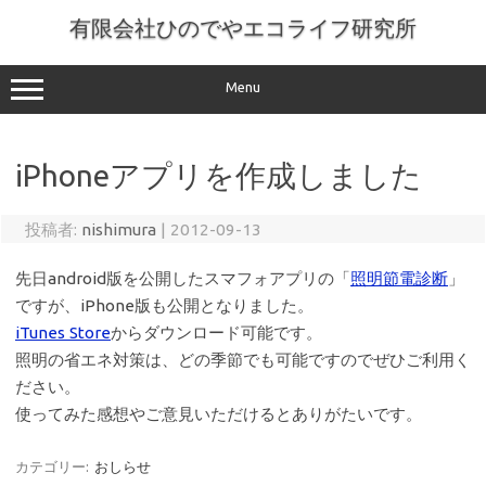
コ
ン
有限会社ひのでやエコライフ研究所
テ
ン
ツ
へ
Menu
ス
キ
ッ
プ
iPhoneアプリを作成しました
投稿者:
nishimura
|
2012-09-13
先日android版を公開したスマフォアプリの「
照明節電診断
」
ですが、iPhone版も公開となりました。
iTunes Store
からダウンロード可能です。
照明の省エネ対策は、どの季節でも可能ですのでぜひご利用く
ださい。
使ってみた感想やご意見いただけるとありがたいです。
カテゴリー:
おしらせ