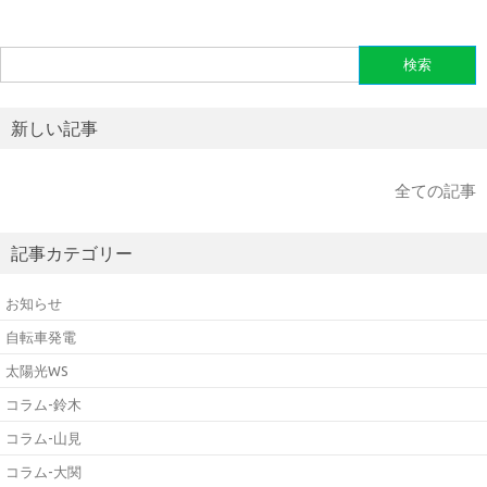
検
索:
新しい記事
全ての記事
記事カテゴリー
お知らせ
自転車発電
太陽光WS
コラム-鈴木
コラム-山見
コラム-大関