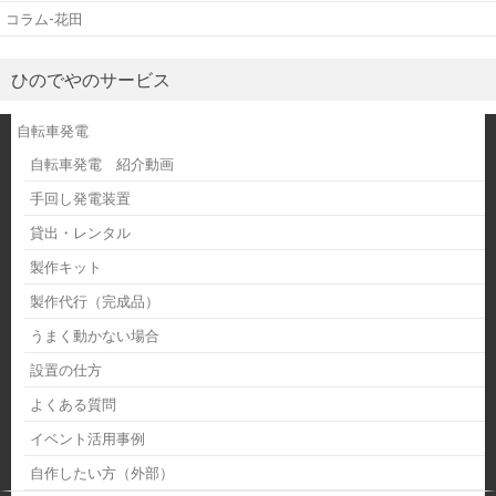
コラム-花田
ひのでやのサービス
自転車発電
自転車発電 紹介動画
手回し発電装置
貸出・レンタル
製作キット
製作代行（完成品）
うまく動かない場合
設置の仕方
よくある質問
イベント活用事例
自作したい方（外部）