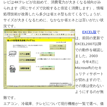
レビは4Kテレビが出始めて、消費電力が大きくなる傾向がみ
られます（同じサイズで比較すると倍近く消費します）。情報
処理技術が改善したら多少は省エネ型も出てくるでしょうが、
サイズが大きくなるために、なかなか省エネとは言いがたい状
況です。
EXCEL版
で
は、前回の更新で
EXCEL2007以降
での動作を確認し
ました。2003
は、今年4月に
Microsoftのセキ
ュリティサポート
が切れますので、
その後は使わない
ようにするのが無
難です。
エアコン、冷蔵庫、テレビについて現行機種が一覧で選べ、価