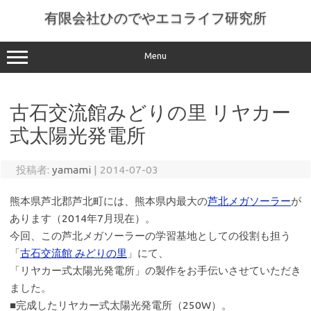
コ
ン
有限会社ひのでやエコライフ研究所
テ
ン
ツ
へ
Menu
ス
キ
ッ
プ
古石交流館みどりの里 リヤカー
式太陽光発電所
投稿者:
yamami
|
2014-07-03
熊本県芦北郡芦北町には、熊本県内最大の
芦北メガソーラー
が
あります（2014年7月現在）。
今回、この芦北メガソーラーの学習基地としての役割も担う
「
古石交流館 みどりの里
」にて、
「リヤカー式太陽光発電所」の製作をお手伝いさせていただき
ました。
■完成したリヤカー式太陽光発電所（250W）。