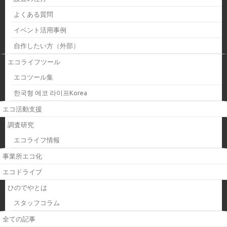
よくある質問
イベント活用事例
自作したい方（外部）
エコライフツール
エコツール集
한국형 에코 라이프Korea
エコ活動支援
調査研究
エコライフ情報
事業所エコ化
エコドライブ
ひのでやとは
スタッフコラム
全ての記事