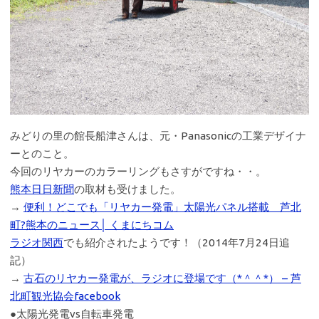
みどりの里の館長船津さんは、元・Panasonicの工業デザイナ
ーとのこと。
今回のリヤカーのカラーリングもさすがですね・・。
熊本日日新聞
の取材も受けました。
→
便利！どこでも「リヤカー発電」太陽光パネル搭載 芦北
町?熊本のニュース│ くまにちコム
ラジオ関西
でも紹介されたようです！（2014年7月24日追
記）
→
古石のリヤカー発電が、ラジオに登場です（*＾＾*） – 芦
北町観光協会facebook
●太陽光発電vs自転車発電