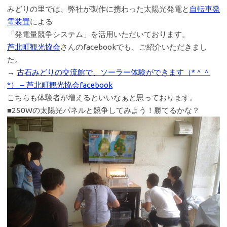
みどりの里では、弊社が製作に携わった太陽光発電と
自転車発
電装置
による
「発電量競争システム」を活用いただいております。
芦北町観光協会
さんのfacebookでも、ご紹介いただきまし
た。
→
古石みどりの交流館で、ソーラー体験ができます（*＾＾
*） – 芦北町観光協会facebook
こちらも体験者が増えるといいなぁと思っております。
■250Wの太陽光パネルと競争してみよう！勝てるかな？