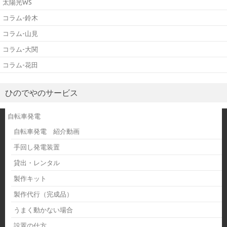
太陽光WS
コラム-鈴木
コラム-山見
コラム-大関
コラム-花田
ひのでやのサービス
自転車発電
自転車発電 紹介動画
手回し発電装置
貸出・レンタル
製作キット
製作代行（完成品）
うまく動かない場合
設置の仕方