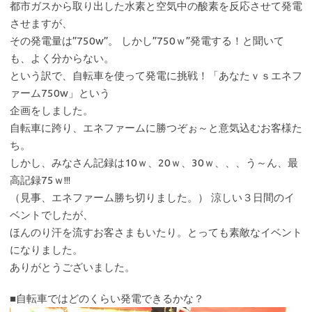
都市ガスから取り出した水素と空気中の酸素を反応させて発電
させますが、
その発電量は”750w”。 しかし”750ｗ”発電する！と聞いて
も、よく分からない。
という訳で、自転車を使って発電に挑戦！「あなたｖｓエネフ
ァーム750w」という
企画をしました。
自転車に跨り、エネファームに勝つぞぉ～と意気込むお客様た
ち。
しかし、みなさん記録は10ｗ、20ｗ、30ｗ、、、う～ん、最
高記録75ｗ!!!
（見事、エネファーム勝ち切りました。） 涼しい３日間のイ
ベントでしたが、
ほんのり汗を流すお客さまもいたり。とっても素敵なイベント
になりました。
ありがとうございました。
■自転車ではどのくらい発電できるかな？