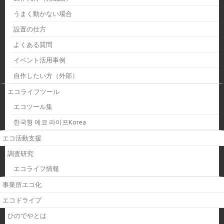
うまく動かない場合
設置の仕方
よくある質問
イベント活用事例
自作したい方（外部）
エコライフツール
エコツール集
한국형 에코 라이프Korea
エコ活動支援
調査研究
エコライフ情報
事業所エコ化
エコドライブ
ひのでやとは