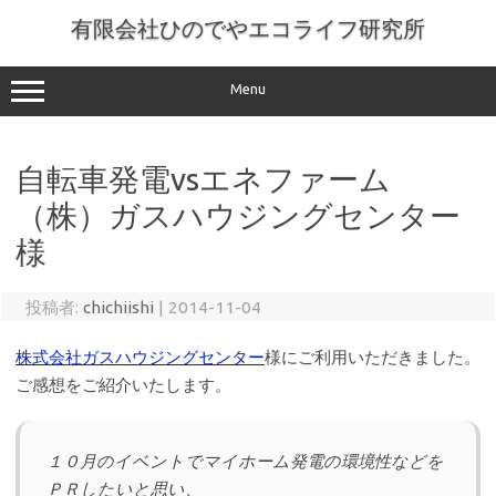
コ
ン
有限会社ひのでやエコライフ研究所
テ
ン
ツ
へ
Menu
ス
キ
ッ
プ
自転車発電vsエネファーム
（株）ガスハウジングセンター
様
投稿者:
chichiishi
|
2014-11-04
株式会社ガスハウジングセンター
様にご利用いただきました。
ご感想をご紹介いたします。
１０月のイベントでマイホーム発電の環境性などを
ＰＲしたいと思い、