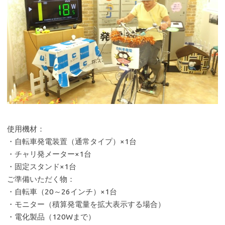
使用機材：
・自転車発電装置（通常タイプ）×1台
・チャリ発メーター×1台
・固定スタンド×1台
ご準備いただく物：
・自転車（20～26インチ）×1台
・モニター（積算発電量を拡大表示する場合）
・電化製品（120Wまで）