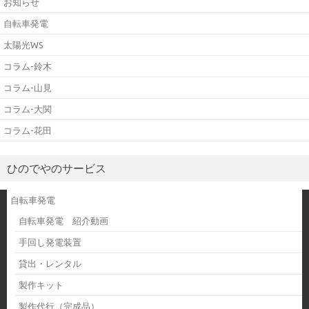
お知らせ
自転車発電
太陽光WS
コラム-鈴木
コラム-山見
コラム-大関
コラム-花田
ひのでやのサービス
自転車発電
自転車発電 紹介動画
手回し発電装置
貸出・レンタル
製作キット
製作代行（完成品）