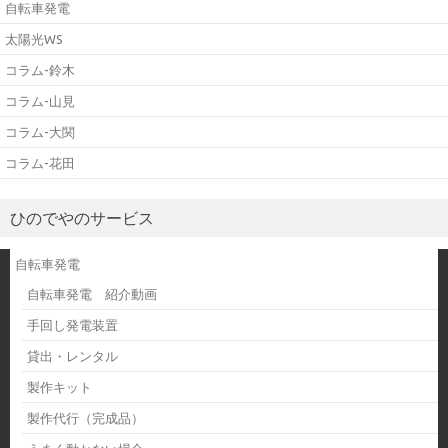
自転車発電
太陽光WS
コラム-鈴木
コラム-山見
コラム-大関
コラム-花田
ひのでやのサービス
自転車発電
自転車発電 紹介動画
手回し発電装置
貸出・レンタル
製作キット
製作代行（完成品）