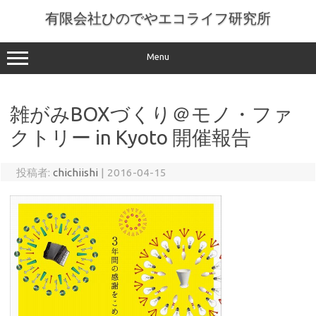
コ
ン
有限会社ひのでやエコライフ研究所
テ
ン
ツ
へ
Menu
ス
キ
ッ
プ
雑がみBOXづくり＠モノ・ファ
クトリー in Kyoto 開催報告
投稿者:
chichiishi
|
2016-04-15