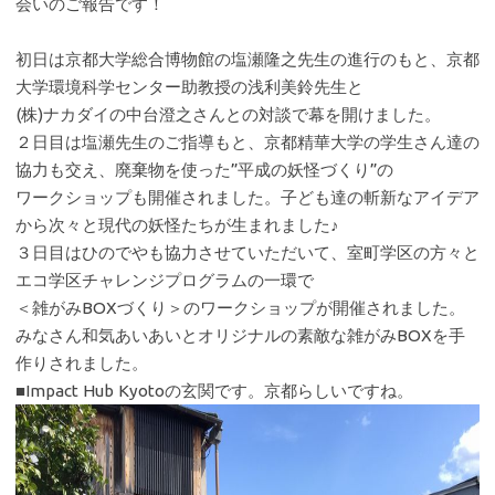
会いのご報告です！
初日は京都大学総合博物館の塩瀬隆之先生の進行のもと、京都
大学環境科学センター助教授の浅利美鈴先生と
(株)ナカダイの中台澄之さんとの対談で幕を開けました。
２日目は塩瀬先生のご指導もと、京都精華大学の学生さん達の
協力も交え、廃棄物を使った”平成の妖怪づくり”の
ワークショップも開催されました。子ども達の斬新なアイデア
から次々と現代の妖怪たちが生まれました♪
３日目はひのでやも協力させていただいて、室町学区の方々と
エコ学区チャレンジプログラムの一環で
＜雑がみBOXづくり＞のワークショップが開催されました。
みなさん和気あいあいとオリジナルの素敵な雑がみBOXを手
作りされました。
■Impact Hub Kyotoの玄関です。京都らしいですね。