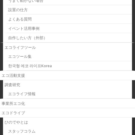
うまく動かない場合
設置の仕方
よくある質問
イベント活用事例
自作したい方（外部）
エコライフツール
エコツール集
한국형 에코 라이프Korea
エコ活動支援
調査研究
エコライフ情報
事業所エコ化
エコドライブ
ひのでやとは
スタッフコラム