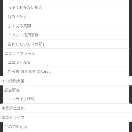
うまく動かない場合
設置の仕方
よくある質問
イベント活用事例
自作したい方（外部）
エコライフツール
エコツール集
한국형 에코 라이프Korea
エコ活動支援
調査研究
エコライフ情報
事業所エコ化
エコドライブ
ひのでやとは