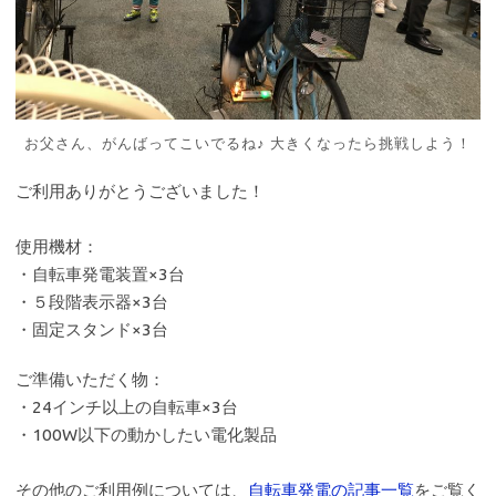
お父さん、がんばってこいでるね♪ 大きくなったら挑戦しよう！
ご利用ありがとうございました！
使用機材：
・自転車発電装置×3台
・５段階表示器×3台
・固定スタンド×3台
ご準備いただく物：
・24インチ以上の自転車×3台
・100W以下の動かしたい電化製品
その他のご利用例については、
自転車発電の記事一覧
をご覧く