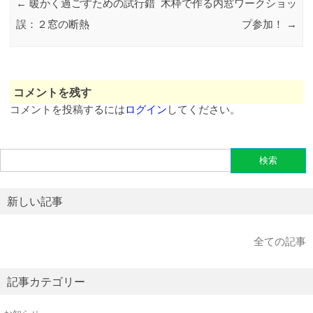
←
暖かく過ごすための試行錯
木枠で作る内窓ワークショッ
誤：２窓の断熱
プ参加！
→
コメントを残す
コメントを投稿するには
ログイン
してください。
検
索:
新しい記事
全ての記事
記事カテゴリー