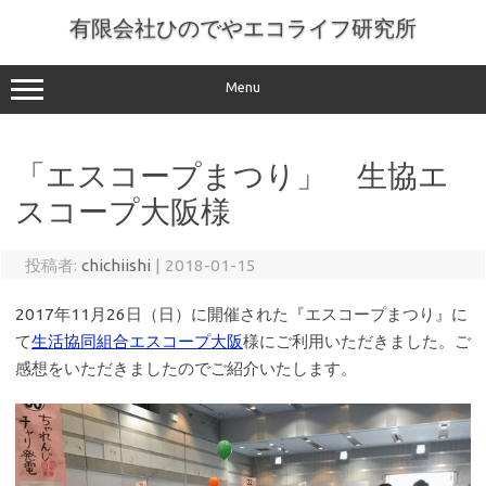
コ
ン
有限会社ひのでやエコライフ研究所
テ
ン
ツ
へ
Menu
ス
キ
ッ
プ
「エスコープまつり」 生協エ
スコープ大阪様
投稿者:
chichiishi
|
2018-01-15
2017年11月26日（日）に開催された『エスコープまつり』に
て
生活協同組合エスコープ大阪
様にご利用いただきました。ご
感想をいただきましたのでご紹介いたします。