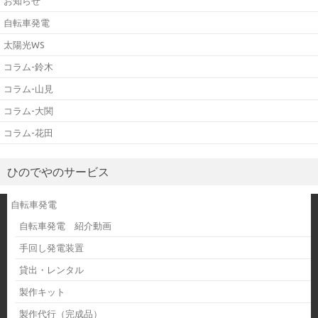
お知らせ
自転車発電
太陽光WS
コラム-鈴木
コラム-山見
コラム-大関
コラム-花田
ひのでやのサービス
自転車発電
自転車発電 紹介動画
手回し発電装置
貸出・レンタル
製作キット
製作代行（完成品）