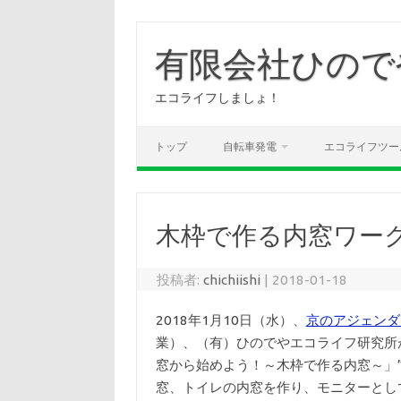
コ
ン
有限会社ひので
テ
ン
ツ
へ
エコライフしましょ！
ス
キ
ッ
プ
トップ
自転車発電
エコライフツー
木枠で作る内窓ワー
投稿者:
chichiishi
|
2018-01-18
2018年1月10日（水）、
京のアジェンダ
業）、（有）ひのでやエコライフ研究所
窓から始めよう！～木枠で作る内窓～」
窓、トイレの内窓を作り、モニターとし