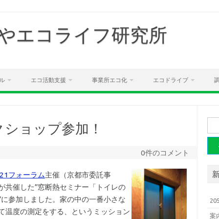
やエコライフ研究所
ル
エコ活動支援
事業所エコ化
エコドライブ
検
クショップ参加！
索:
0件のコメント
21フォーラム
主催（京都市委託事
が共催した”窓断熱セミナー「トイレの
”に参加しました。家の中の一番小さな
2
て温度の測定をする、というミッション
案