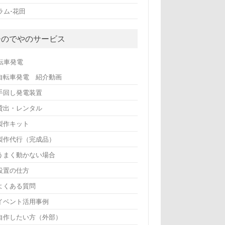
ラム-花田
ひのでやのサービス
転車発電
自転車発電 紹介動画
手回し発電装置
貸出・レンタル
製作キット
製作代行（完成品）
うまく動かない場合
設置の仕方
よくある質問
イベント活用事例
自作したい方（外部）