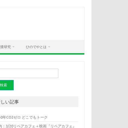
調査研究
ひのでやとは
新しい記事
050年CO2ゼロ どこでもトーク
内：3/20リペアカフェ＋映画『リペアカフェ』