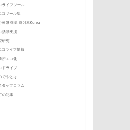
コライフツール
エコツール集
한국형 에코 라이프Korea
コ活動支援
査研究
エコライフ情報
業所エコ化
コドライブ
のでやとは
スタッフコラム
ての記事