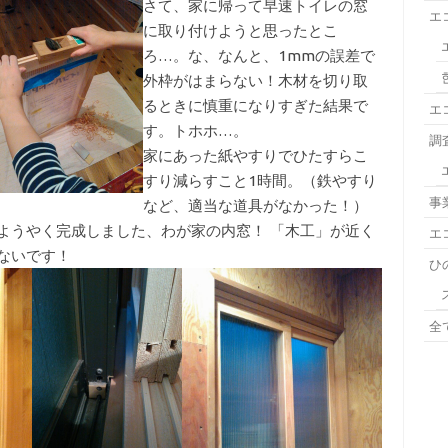
さて、家に帰って早速トイレの窓
エ
に取り付けようと思ったとこ
ろ…。な、なんと、1mmの誤差で
外枠がはまらない！木材を切り取
るときに慎重になりすぎた結果で
エ
す。トホホ…。
調
家にあった紙やすりでひたすらこ
すり減らすこと1時間。（鉄やすり
事
など、適当な道具がなかった！）
ようやく完成しました、わが家の内窓！ 「木工」が近く
エ
ないです！
ひ
全