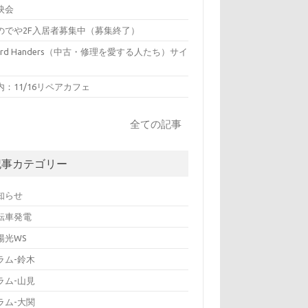
映会
のでや2F入居者募集中（募集終了）
hird Handers（中古・修理を愛する人たち）サイ
内：11/16リペアカフェ
全ての記事
記事カテゴリー
知らせ
転車発電
陽光WS
ラム-鈴木
ラム-山見
ラム-大関