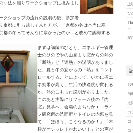
の寸法を測りワークショップに挑みまし
上
ひ
ークショップの流れの説明の後、参加者
T
り京都に引っ越して来た方が、「京都の冬は本当に寒
ト
京都の冬ってそんなに寒かったのか…と改めて認識する
案
まずは講師のひとり、エネルギー管理
士のひのでやの山見より窓からの熱の
「断熱」と「遮熱」の説明がありまし
た。夏と冬の窓からの「熱」をコント
ロールすることによって、いかに省エ
ネ効果が高く、生活の快適度が変わる
お
か、熱のこもった説明がありました。
自
このあと実際にリフォーム後の「内
太
窓」見学へ。会場のまちなかエコライ
コ
フ研究所の洗面所とトイレの内窓を見
て、「ほほぅ、こうなるのか！」「木
コ
枠がオシャレ！かわいい！」との声が
コ