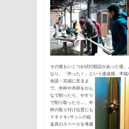
その後もいくつか試行錯誤があった後、
なり、「作った！」という達成感、半端
余談：完成に至るま
で、外枠や木枠をかん
なで削ったり、やすり
で削り取ったり…。外
枠の取り付け位置にも
ドキドキ♪サッシの錠
金具のスペースを考慮