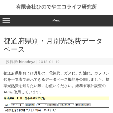
コ
ン
有限会社ひのでやエコライフ研究所
テ
ン
ツ
へ
Menu
ス
キ
ッ
プ
都道府県別・月別光熱費データ
ベース
投稿者:
hinodeya
|
2018-01-19
都道府県別および月別の、電気代、ガス代、灯油代、ガソリン
代を一覧表で表示できるデータベース機能を公開しました。標
準光熱費を知りたい際にお使いください。総務省家計調査の
APIを使用しています。