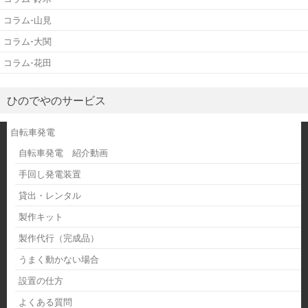
コラム-山見
コラム-大関
コラム-花田
ひのでやのサービス
自転車発電
自転車発電 紹介動画
手回し発電装置
貸出・レンタル
製作キット
製作代行（完成品）
うまく動かない場合
設置の仕方
よくある質問