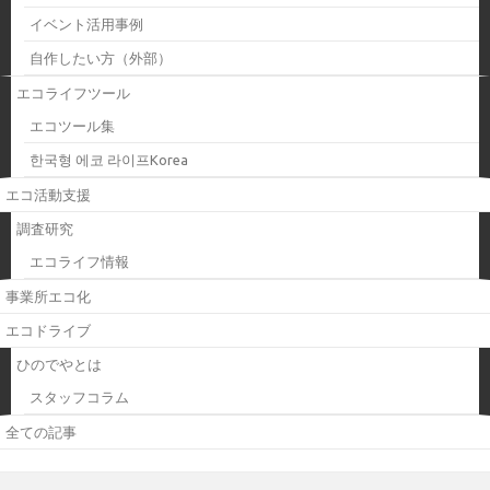
イベント活用事例
自作したい方（外部）
エコライフツール
エコツール集
한국형 에코 라이프Korea
エコ活動支援
調査研究
エコライフ情報
事業所エコ化
エコドライブ
ひのでやとは
スタッフコラム
全ての記事