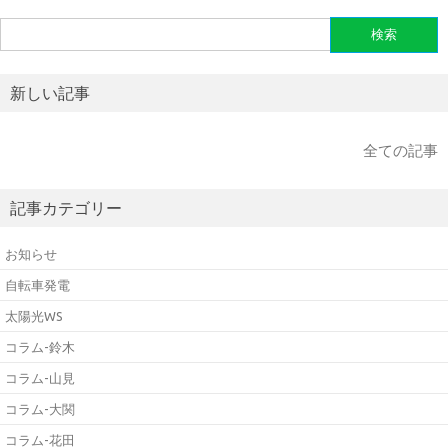
検
索:
新しい記事
全ての記事
記事カテゴリー
お知らせ
自転車発電
太陽光WS
コラム-鈴木
コラム-山見
コラム-大関
コラム-花田