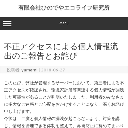
コ
ン
有限会社ひのでやエコライフ研究所
テ
ン
ツ
へ
Menu
ス
キ
ッ
プ
不正アクセスによる個人情報流
出のご報告とお詫び
投稿者:
yamami
|
2018-06-27
このたび、弊社が管理するサーバーにおいて、第三者による不
正アクセスが確認され、環境家計簿等関連する個人情報が漏洩
した可能性があることが判明いたしました。利用者のみなさま
に多大なご迷惑とご心配をおかけすることになり、深くお詫び
申し上げます。
今後は、二度と個人情報の漏洩が起こらないよう、対策を講
じ、情報を管理できる体制を整えて、再発防止に努めてまいり