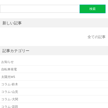
検
索:
新しい記事
全ての記事
記事カテゴリー
お知らせ
自転車発電
太陽光WS
コラム-鈴木
コラム-山見
コラム-大関
コラム-花田