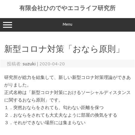
コ
ン
有限会社ひのでやエコライフ研究所
テ
ン
ツ
へ
Menu
ス
キ
ッ
プ
新型コロナ対策「おなら原則」
投稿者:
suzuki
|
2020-04-20
研究所が総力を結集して、新しい新型コロナ対策理論ができあ
がりました。
正式名称は「新型コロナ対策におけるソーシャルディスタンス
に関するおなら原則」です。
１．突然おならをされても、匂わない距離を保つ
２．おならをされても大丈夫なように部屋の換気をする
３．それができない場所には集まらない