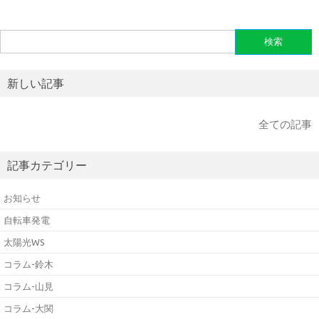
検
索:
新しい記事
全ての記事
記事カテゴリー
お知らせ
自転車発電
太陽光WS
コラム-鈴木
コラム-山見
コラム-大関