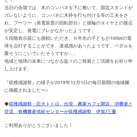
当日の会場では、木のコンパネを下に敷いて、固定スタンドが
ズレないように、コンパネに木枠を打ち付ける等の工夫をさ
れ、プーリー（発電装置の回転部分）と後輪のタイヤとの接点
が安定し、発電にブレがなかったようです。
５段階表示器にも挑戦いただき、６年生の子どもが100Wの電
球を点灯することができ、達成感があったようです。ペダルを
重そうにこいでいたそうですが…。
地域と地球の未来につながる益々のご発展とご活躍をお祈り申
し上げます。
『収穫感謝祭』の様子が2019年12月1日の毎日新聞の地域欄
に掲載されましたー♪
◆
収穫感謝祭：巨大トトロ、出現 農家カフェ開店、消費者と
交流 有機農産供給センターが収穫感謝祭 伊賀/三重
ご利用ありがとうございました！