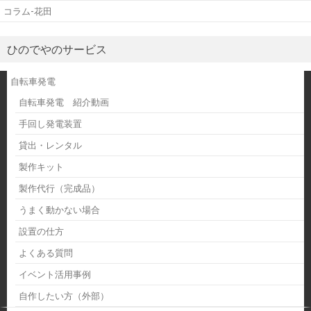
コラム-花田
ひのでやのサービス
自転車発電
自転車発電 紹介動画
手回し発電装置
貸出・レンタル
製作キット
製作代行（完成品）
うまく動かない場合
設置の仕方
よくある質問
イベント活用事例
自作したい方（外部）