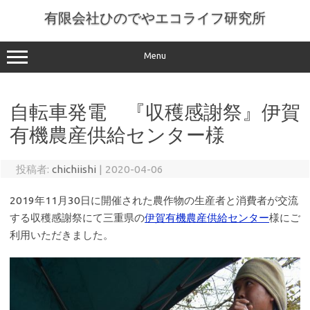
コ
ン
有限会社ひのでやエコライフ研究所
テ
ン
ツ
へ
Menu
ス
キ
ッ
プ
自転車発電 『収穫感謝祭』伊賀
有機農産供給センター様
投稿者:
chichiishi
|
2020-04-06
2019年11月30日に開催された農作物の生産者と消費者が交流
する収穫感謝祭にて三重県の
伊賀有機農産供給センター
様にご
利用いただきました。