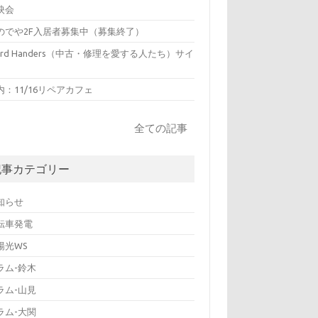
映会
のでや2F入居者募集中（募集終了）
hird Handers（中古・修理を愛する人たち）サイ
内：11/16リペアカフェ
全ての記事
記事カテゴリー
知らせ
転車発電
陽光WS
ラム-鈴木
ラム-山見
ラム-大関