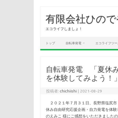
コ
ン
有限会社ひので
テ
ン
ツ
へ
エコライフしましょ！
ス
キ
ッ
プ
トップ
自転車発電
エコライフツー
自転車発電 「夏休
を体験してみよう！
投稿者:
chichiishi
|
2021-08-29
２０２１年７月３１日、長野県塩尻市
休み自由研究応援企画・自力発電を体験
のえみこ 様にご感想をいただきました