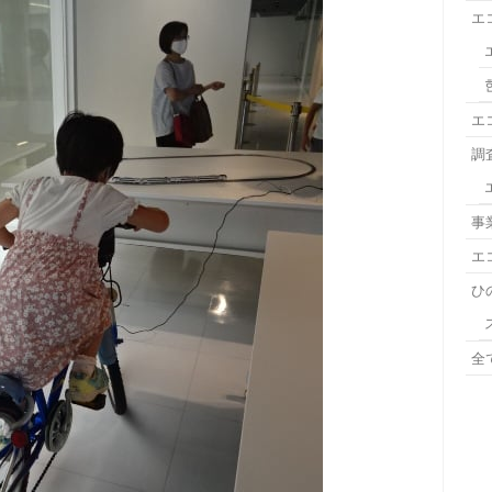
エ
エ
調
事
エ
ひ
全