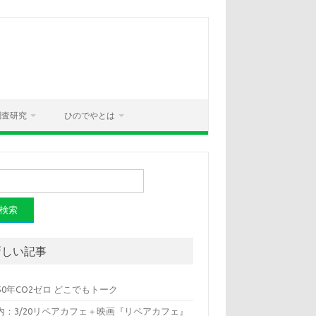
調査研究
ひのでやとは
新しい記事
050年CO2ゼロ どこでもトーク
内：3/20リペアカフェ＋映画『リペアカフェ』