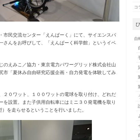
コ
・市民交流センター「えんぱーく」にて、サイエンスパ
自
一さんをお呼びして、「えんぱーく科学館」というイベ
じのえみこ／協力・東京電力パワーグリッド株式会社山
尻市「夏休み自由研究応援企画・自力発電を体験してみ
、２０ワット、１００ワットの電球を取り付け、どれだ
ーを設置。また子供用自転車にはミニ３０発電機を取り
型）を走らせるということを行いました。