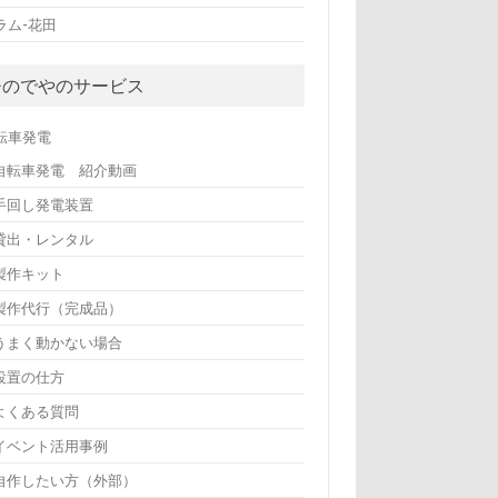
ラム-花田
ひのでやのサービス
転車発電
自転車発電 紹介動画
手回し発電装置
貸出・レンタル
製作キット
製作代行（完成品）
うまく動かない場合
設置の仕方
よくある質問
イベント活用事例
自作したい方（外部）