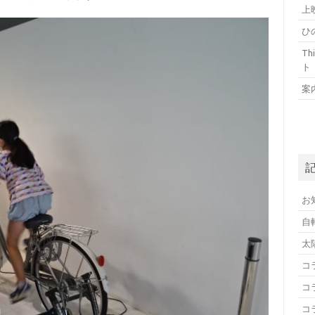
上
ひ
T
ト
案
お
自
太
コ
コ
コ