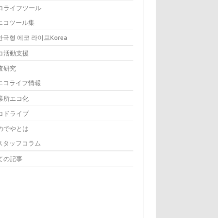
コライフツール
エコツール集
한국형 에코 라이프Korea
コ活動支援
査研究
エコライフ情報
業所エコ化
コドライブ
のでやとは
スタッフコラム
ての記事