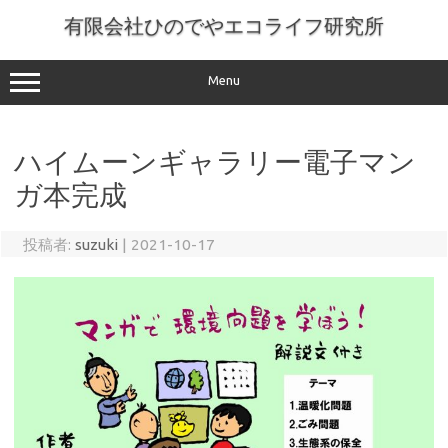
コ
ン
有限会社ひのでやエコライフ研究所
テ
ン
ツ
へ
Menu
ス
キ
ッ
プ
ハイムーンギャラリー電子マン
ガ本完成
投稿者:
suzuki
|
2021-10-17