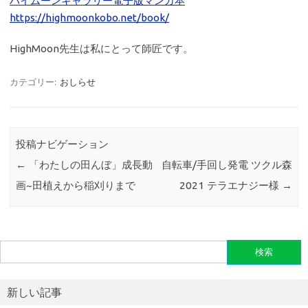
ハイムーンギャラリー電子版マンガ本
https://highmoonkobo.net/book/
HighMoon先生は私にとって師匠です。
カテゴリー:
おしらせ
投稿ナビゲーション
←
「わたしの田んぼ」成長動
自転車/手回し発電 ツクル森
画~田植えから稲刈りまで
2021 テラエナジー様
→
検
索:
新しい記事