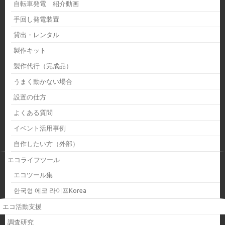
自転車発電 紹介動画
手回し発電装置
貸出・レンタル
製作キット
製作代行（完成品）
うまく動かない場合
設置の仕方
よくある質問
イベント活用事例
自作したい方（外部）
エコライフツール
エコツール集
한국형 에코 라이프Korea
エコ活動支援
調査研究