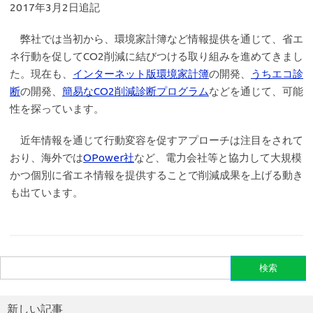
2017年3月2日追記
弊社では当初から、環境家計簿など情報提供を通じて、省エ
ネ行動を促してCO2削減に結びつける取り組みを進めてきまし
た。現在も、
インターネット版環境家計簿
の開発、
うちエコ診
断
の開発、
簡易なCO2削減診断プログラム
などを通じて、可能
性を探っています。
近年情報を通じて行動変容を促すアプローチは注目をされて
おり、海外では
OPower社
など、電力会社等と協力して大規模
かつ個別に省エネ情報を提供することで削減成果を上げる動き
も出ています。
検
索:
新しい記事