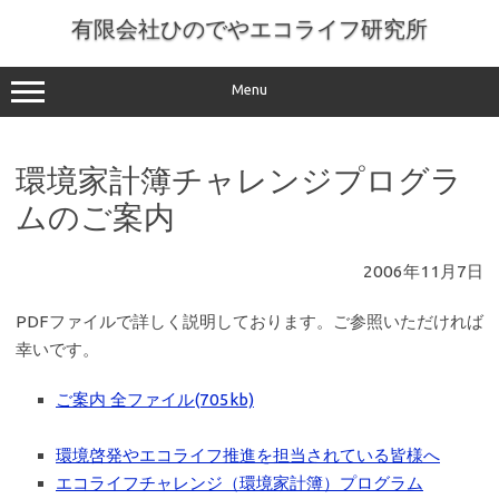
コ
ン
有限会社ひのでやエコライフ研究所
テ
ン
ツ
へ
Menu
ス
キ
ッ
プ
環境家計簿チャレンジプログラ
ムのご案内
2006年11月7日
PDFファイルで詳しく説明しております。ご参照いただければ
幸いです。
ご案内 全ファイル(705kb)
環境啓発やエコライフ推進を担当されている皆様へ
エコライフチャレンジ（環境家計簿）プログラム