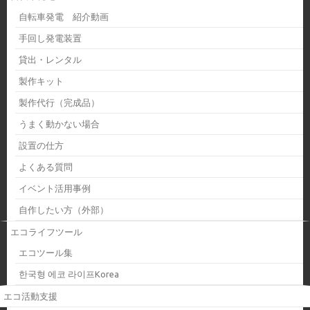
自転車発電 紹介動画
手回し発電装置
貸出・レンタル
製作キット
製作代行（完成品）
うまく動かない場合
設置の仕方
よくある質問
イベント活用事例
自作したい方（外部）
エコライフツール
エコツール集
한국형 에코 라이프Korea
エコ活動支援