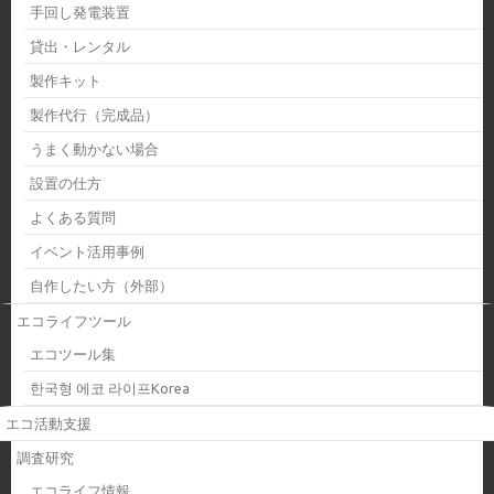
手回し発電装置
貸出・レンタル
製作キット
製作代行（完成品）
うまく動かない場合
設置の仕方
よくある質問
イベント活用事例
自作したい方（外部）
エコライフツール
エコツール集
한국형 에코 라이프Korea
エコ活動支援
調査研究
エコライフ情報