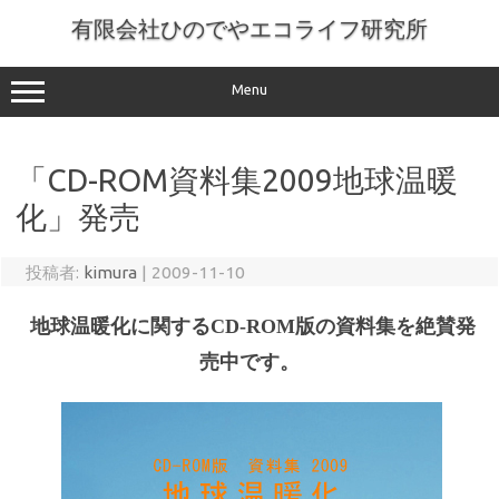
コ
ン
有限会社ひのでやエコライフ研究所
テ
ン
ツ
へ
Menu
ス
キ
ッ
プ
「CD-ROM資料集2009地球温暖
化」発売
投稿者:
kimura
|
2009-11-10
地球温暖化に関するCD-ROM版の資料集を絶賛発
売中です。