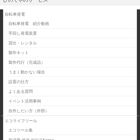
自転車発電
自転車発電 紹介動画
手回し発電装置
貸出・レンタル
製作キット
製作代行（完成品）
うまく動かない場合
設置の仕方
よくある質問
イベント活用事例
自作したい方（外部）
エコライフツール
エコツール集
한국형 에코 라이프Korea