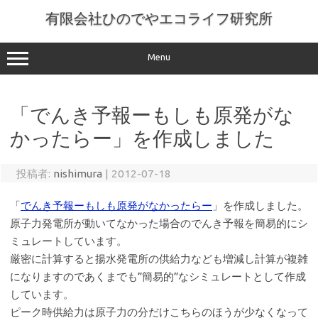
コ
ン
有限会社ひのでやエコライフ研究所
テ
ン
ツ
へ
Menu
ス
キ
ッ
プ
「でんき予報ーもしも原発がな
かったらー」を作成しました
投稿者:
nishimura
|
2012-07-18
「
でんき予報ーもしも原発がなかったらー
」を作成しました。
原子力発電所が動いてなかった場合のでんき予報を簡易的にシ
ミュレートしています。
厳密に計算すると揚水発電所の供給力なども増減し計算が複雑
になりますのであくまでも”簡易的”なシミュレートとして作成
しています。
ピーク時供給力は原子力の分だけこちらのほうが少なくなって