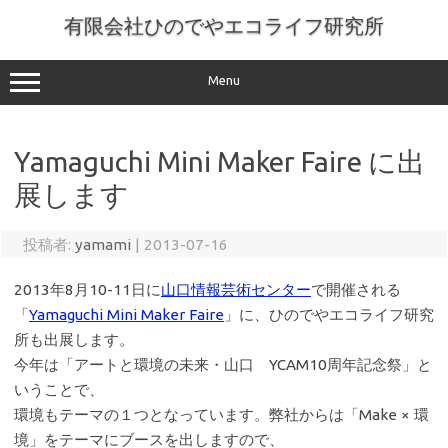
コ
ン
有限会社ひのでやエコライフ研究所
テ
ン
ツ
へ
Menu
ス
キ
ッ
プ
Yamaguchi Mini Maker Faire に出
展します
投稿者:
yamami
|
2013-07-16
2013年8月10-11日に
山口情報芸術センター
で開催される
「
Yamaguchi Mini Maker Faire
」に、ひのでやエコライフ研究
所も出展します。
今年は「アートと環境の未来・山口 YCAM10周年記念祭」と
いうことで、
環境もテーマの１つとなっています。弊社からは「Make × 環
境」をテーマにブースを出しますので、