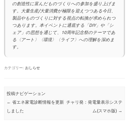
の創造性に富んだものづくりへの参加を盛り上げま
す。大量生産/大量消費が極限を迎えつつある今日、
製品やものづくりに対する視点の転換が求められつ
つあります。本イベントに通底する「DIY」や「シ
ェア」の思想を通じて、10周年記念祭のテーマであ
る〈アート〉〈環境〉〈ライフ〉への理解を深めま
す。
カテゴリー:
おしらせ
投稿ナビゲーション
←
省エネ家電診断情報を更新
チャリ発：発電量表示システ
しました
ム(スマホ版)
→