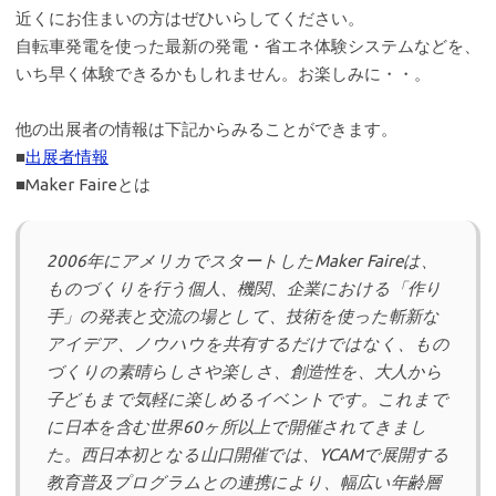
近くにお住まいの方はぜひいらしてください。
自転車発電を使った最新の発電・省エネ体験システムなどを、
いち早く体験できるかもしれません。お楽しみに・・。
他の出展者の情報は下記からみることができます。
■
出展者情報
■Maker Faireとは
2006年にアメリカでスタートしたMaker Faireは、
ものづくりを行う個人、機関、企業における「作り
手」の発表と交流の場として、技術を使った斬新な
アイデア、ノウハウを共有するだけではなく、もの
づくりの素晴らしさや楽しさ、創造性を、大人から
子どもまで気軽に楽しめるイベントです。これまで
に日本を含む世界60ヶ所以上で開催されてきまし
た。西日本初となる山口開催では、YCAMで展開する
教育普及プログラムとの連携により、幅広い年齢層