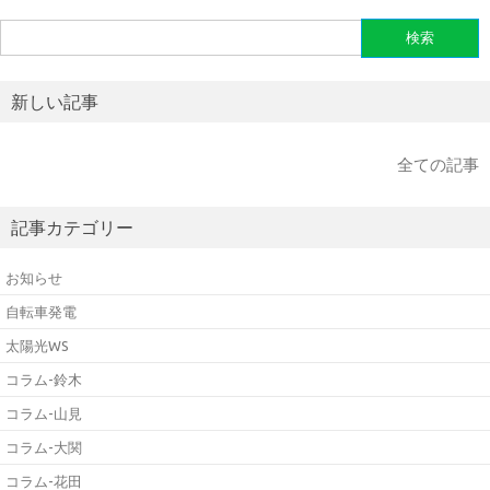
検
索:
新しい記事
全ての記事
記事カテゴリー
お知らせ
自転車発電
太陽光WS
コラム-鈴木
コラム-山見
コラム-大関
コラム-花田