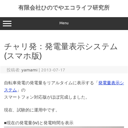
コ
ン
有限会社ひのでやエコライフ研究所
テ
ン
ツ
へ
Menu
ス
キ
ッ
プ
チャリ発：発電量表示システム
(スマホ版)
投稿者:
yamami
|
2013-07-17
自転車発電の発電量をリアルタイムに表示する「
発電量表示シ
ステム
」の
スマートフォン対応版がほぼ完成しました。
現在、試験的に運用中です。
■現在の発電量(W)と発電時間を表示