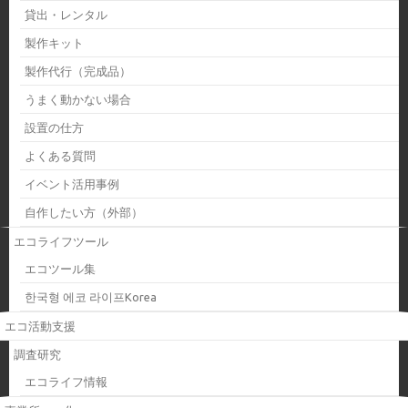
貸出・レンタル
製作キット
製作代行（完成品）
うまく動かない場合
設置の仕方
よくある質問
イベント活用事例
自作したい方（外部）
エコライフツール
エコツール集
한국형 에코 라이프Korea
エコ活動支援
調査研究
エコライフ情報